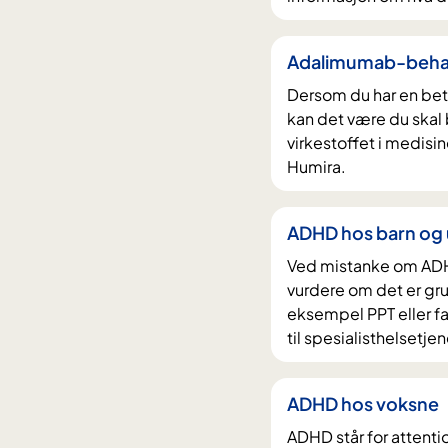
Adalimumab-beha
Dersom du har en be
kan det være du ska
virkestoffet i medisi
Humira.
ADHD hos barn og
Ved mistanke om ADHD
vurdere om det er grun
eksempel PPT eller fa
til spesialisthelsetje
ADHD hos voksne
ADHD står for attenti