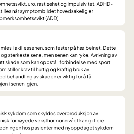
mhetssvikt, uro, rastløshet og impulsivitet. ADHD-
tilles når symptombildet hovedsakelig er
ppmerksomhetssvikt (ADD)
les i akillessenen, som fester på hælbeinet. Dette
og sterkeste sene, men senen kan ryke. Avrivning av
utt skade som kan oppstå i forbindelse med sport
om stiller krav til hurtig og kraftig bruk av
 behandling av skaden er viktig for å få
sjon i senen igjen.
nisk sykdom som skyldes overproduksjon av
nisk forhøyede veksthormonnivået kan gi flere
utredningen hos pasienter med nyoppdaget sykdom