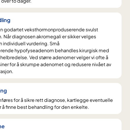
 over to dager.
ling
en godartet veksthormonproduserende svulst
. Når diagnosen akromegali er sikker velges
 individuell vurdering. Små
rende hypofyseadenom behandles kirurgisk med
g helbredelse. Ved større adenomer velger vi ofte å
ner for å skrumpe adenomet og redusere nivået av
asjon.
ing
res for å sikre rett diagnose, kartlegge eventuelle
 å finne best behandling for den enkelte.
ne