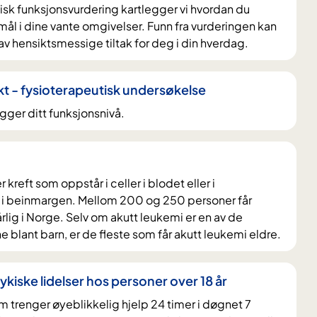
sk funksjonsvurdering kartlegger vi hvordan du
mål i dine vante omgivelser. Funn fra vurderingen kan
av hensiktsmessige tiltak for deg i din hverdag.
kt - fysioterapeutisk undersøkelse
ger ditt funksjonsnivå.
 kreft som oppstår i celler i blodet eller i
 i beinmargen. Mellom 200 og 250 personer får
rlig i Norge. Selv om akutt leukemi er en av de
e blant barn, er de fleste som får akutt leukemi eldre.
kiske lidelser hos personer over 18 år
m trenger øyeblikkelig hjelp 24 timer i døgnet 7