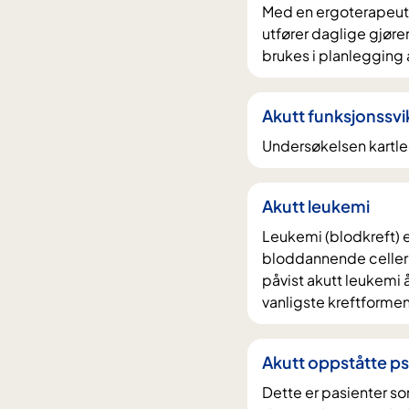
Med en ergoterapeuti
utfører daglige gjøre
brukes i planlegging 
Akutt funksjonssvi
Undersøkelsen kartleg
Akutt leukemi
Leukemi (blodkreft) er
bloddannende celler
påvist akutt leukemi å
vanligste kreftformen
Akutt oppståtte psy
Dette er pasienter so