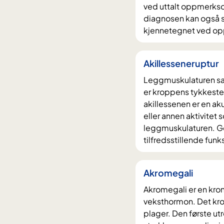
ved uttalt oppmerkso
diagnosen kan også s
kjennetegnet ved o
Akillesseneruptur
Leggmuskulaturen sam
er kroppens tykkeste 
akillessenen er en ak
eller annen aktivitet s
leggmuskulaturen. God
tilfredsstillende funk
Akromegali
Akromegali er en kro
veksthormon. Det kro
plager. Den første 