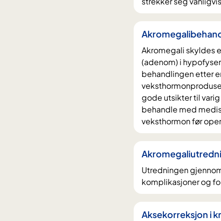
strekker seg vanligvis
Akromegalibehand
Akromegali skyldes 
(adenom) i hypofysen
behandlingen etter en
veksthormonproduse
gode utsikter til vari
behandle med medisi
veksthormon før oper
Akromegaliutredn
Utredningen gjennomfø
komplikasjoner og for
Aksekorreksjon i k