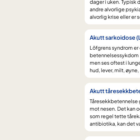
dager i uken. Typisk 
andre alvorlige psyk
alvorlig krise eller 
Akutt sarkoidose 
Löfgrens syndrom er e
betennelsessykdom av
men ses oftest i lun
hud, lever, milt, øyne
Akutt tåresekkbet
Tåresekkbetennelse gi
mot nesen. Det kan o
som regel tette tåre
antibiotika, kan det v