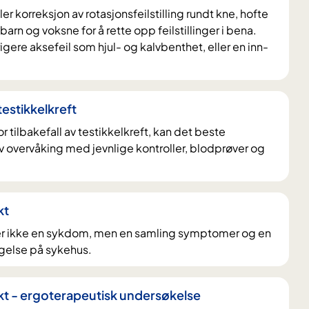
r korreksjon av rotasjonsfeilstilling rundt kne, hofte
barn og voksne for å rette opp feilstillinger i bena.
gere aksefeil som hjul- og kalvbenthet, eller en inn-
testikkelkreft
for tilbakefall av testikkelkreft, kan det beste
iv overvåking med jevnlige kontroller, blodprøver og
kt
 er ikke en sykdom, men en samling symptomer og en
eggelse på sykehus.
kt - ergoterapeutisk undersøkelse