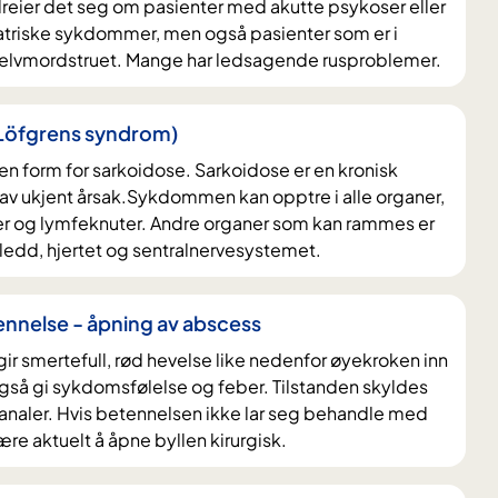
dreier det seg om pasienter med akutte psykoser eller
iatriske sykdommer, men også pasienter som er i
er selvmordstruet. Mange har ledsagende rusproblemer.
(Löfgrens syndrom)
n form for sarkoidose. Sarkoidose er en kronisk
 ukjent årsak.Sykdommen kan opptre i alle organer,
ger og lymfeknuter. Andre organer som kan rammes er
, ledd, hjertet og sentralnervesystemet.
ennelse - åpning av abscess
r smertefull, rød hevelse like nedenfor øyekroken inn
gså gi sykdomsfølelse og feber. Tilstanden skyldes
kanaler. Hvis betennelsen ikke lar seg behandle med
ære aktuelt å åpne byllen kirurgisk.