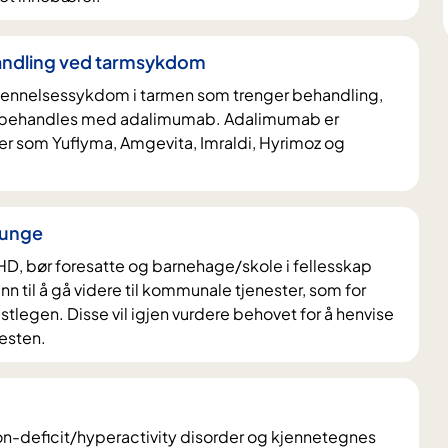
ndling ved tarmsykdom
tennelsessykdom i tarmen som trenger behandling,
l behandles med adalimumab. Adalimumab er
ner som Yuflyma, Amgevita, Imraldi, Hyrimoz og
 unge
, bør foresatte og barnehage/skole i fellesskap
n til å gå videre til kommunale tjenester, som for
stlegen. Disse vil igjen vurdere behovet for å henvise
nesten.
on-deficit/hyperactivity disorder og kjennetegnes