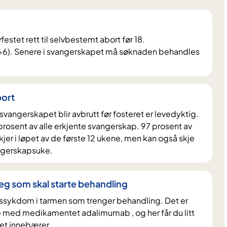
festet rett til selvbestemt abort før 18.
+6). Senere i svangerskapet må søknaden behandles
bort
 svangerskapet blir avbrutt før fosteret er levedyktig.
0 prosent av alle erkjente svangerskap. 97 prosent av
kjer i løpet av de første 12 ukene, men kan også skje
angerskapsuke.
eg som skal starte behandling
ssykdom i tarmen som trenger behandling. Det er
rte med medikamentet adalimumab , og her får du litt
et innebærer.