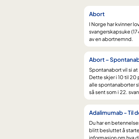
i
filter
p
d
Abort
p
e
t
I Norge har kvinner lov
t
i
svangerskapsuke (17
t
av en abortnemnd.
l
e
r
i
e
n
Abort – Spontana
s
n
Spontanabort vil si at
u
h
Dette skjer i 10 til 2
l
o
alle spontanaborter s
t
l
så sent som i 22. sv
a
d
t
e
Adalimumab - Til d
e
t
Du har en betennelse
r
blitt besluttet å sta
informasjon om hva d