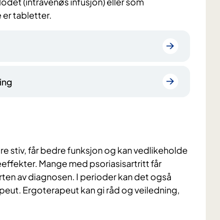
lodet (intravenøs infusjon) eller som
r tabletter.
ing
dre stiv, får bedre funksjon og kan vedlikeholde
seeffekter. Mange med psoriasisartritt får
arten av diagnosen. I perioder kan det også
eut. Ergoterapeut kan gi råd og veiledning,