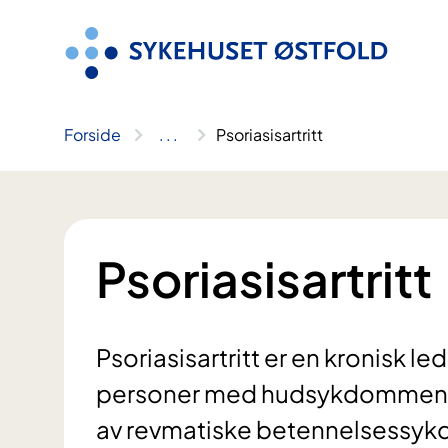
Hopp
til
innhold
Forside
..
.
Psoriasisartritt
Psoriasisartritt
Psoriasisartritt er en kronis
personer med hudsykdommen pso
av revmatiske betennelsessykdo