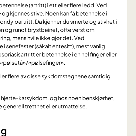
tennelse (artritt) i ett eller flere ledd. Ved
og kjennes stive. Noen kan få betennelse i
ndyloartritt. Da kjenner du smerte og stivhet i
n og rundt brystbeinet, ofte verst om
dring, mens hvile ikke gjør det. Ved
 i senefester (såkalt entesitt), mest vanlig
riasisartritt er betennelse i en hel finger eller
sk «pølsetå»/«pølsefinger».
eller flere av disse sykdomstegnene samtidig
vikle hjerte-karsykdom, og hos noen benskjørhet,
 generell tretthet eller utmattelse.
ng