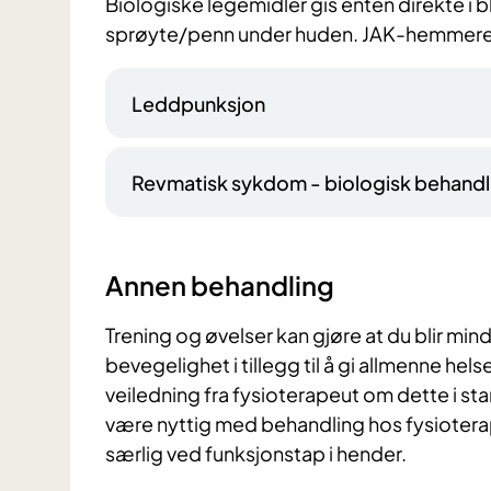
Biologiske legemidler gis enten direkte i b
sprøyte/penn under huden. JAK-hemmere e
Leddpunksjon
Revmatisk sykdom - biologisk behandl
Annen behandling
Trening og øvelser kan gjøre at du blir min
bevegelighet i tillegg til å gi allmenne hel
veiledning fra fysioterapeut om dette i st
være nyttig med behandling hos fysioterap
særlig ved funksjonstap i hender.