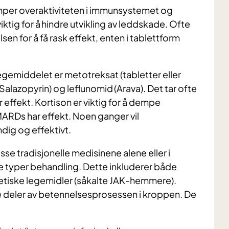
er overaktiviteten i immunsystemet og
tig for å hindre utvikling av leddskade. Ofte
sen for å få rask effekt, enten i tablettform
emiddelet er metotreksat (tabletter eller
 (Salazopyrin) og leflunomid (Arava). Det tar ofte
ffekt. Kortison er viktig for å dempe
MARDs har effekt. Noen ganger vil
dig og effektivt.
isse tradisjonelle medisinene alene eller i
e typer behandling. Dette inkluderer både
etiske legemidler (såkalte JAK-hemmere).
 deler av betennelsesprosessen i kroppen. De