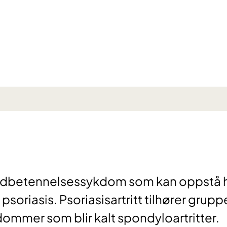
k leddbetennelsessykdom som kan oppstå 
riasis. Psoriasisartritt tilhører grupp
mmer som blir kalt spondyloartritter.