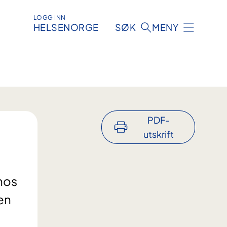
LOGG INN
HELSENORGE
SØK
MENY
PDF-
utskrift
hos
en