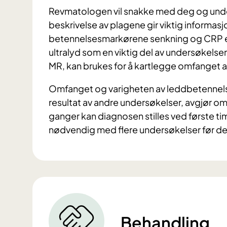
Revmatologen vil snakke med deg og under
beskrivelse av plagene gir viktig informasj
betennelsesmarkørene senkning og CRP er
ultralyd som en viktig del av undersøkels
MR, kan brukes for å kartlegge omfanget 
Omfanget og varigheten av leddbetennel
resultat av andre undersøkelser, avgjør om 
ganger kan diagnosen stilles ved første t
nødvendig med flere undersøkelser før det bl
Behandling