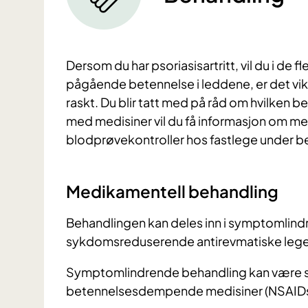
Dersom du har psoriasisartritt, vil du i de fl
pågående betennelse i leddene, er det v
raskt. Du blir tatt med på råd om hvilken b
med medisiner vil du få informasjon om me
blodprøvekontroller hos fastlege under b
Medikamentell behandling
Behandlingen kan deles inn i symptomlin
sykdomsreduserende antirevmatiske leg
Symptomlindrende behandling kan være s
betennelsesdempende medisiner (NSAIDs 