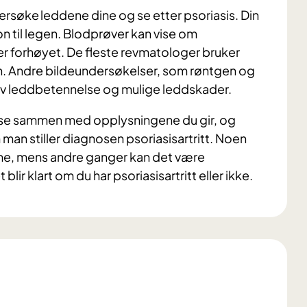
søke leddene dine og se etter psoriasis. Din
on til legen. Blodprøver kan vise om
 forhøyet. De fleste revmatologer bruker
en. Andre bildeundersøkelser, som røntgen og
av leddbetennelse og mulige leddskader.
se sammen med opplysningene du gir, og
man stiller diagnosen psoriasisartritt. Noen
ime, mens andre ganger kan det være
ir klart om du har psoriasisartritt eller ikke.