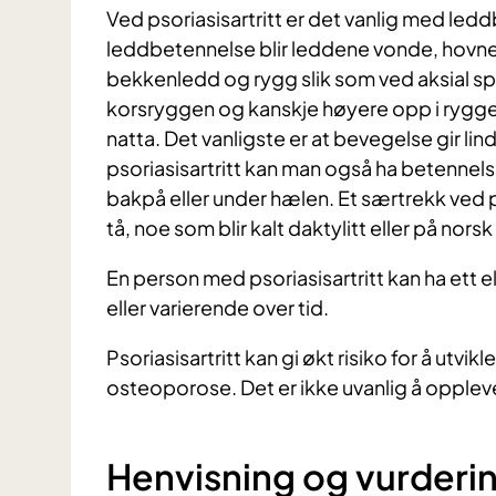
Ved psoriasisartritt er det vanlig med leddbe
leddbetennelse blir leddene vonde, hovne 
bekkenledd og rygg slik som ved aksial spo
korsryggen og kanskje høyere opp i rygge
natta. Det vanligste er at bevegelse gir lin
psoriasisartritt kan man også ha betennelse
bakpå eller under hælen. Et særtrekk ved pso
tå, noe som blir kalt daktylitt eller på nor
En person med psoriasisartritt kan ha ett 
eller varierende over tid.
Psoriasisartritt kan gi økt risiko for å ut
osteoporose. Det er ikke uvanlig å oppleve
Henvisning og vurderi