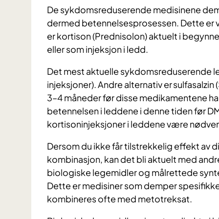
De sykdomsreduserende medisinene demp
dermed betennelsesprosessen. Dette er vik
er kortison (Prednisolon) aktuelt i begynnel
eller som injeksjon i ledd.
Det mest aktuelle sykdomsreduserende leg
injeksjoner). Andre alternativ er sulfasalzin
3–4 måneder før disse medikamentene har e
betennelsen i leddene i denne tiden før D
kortisoninjeksjoner i leddene være nødven
Dersom du ikke får tilstrekkelig effekt av d
kombinasjon, kan det bli aktuelt med andr
biologiske legemidler og målrettede synt
Dette er medisiner som demper spesifikke
kombineres ofte med metotreksat.