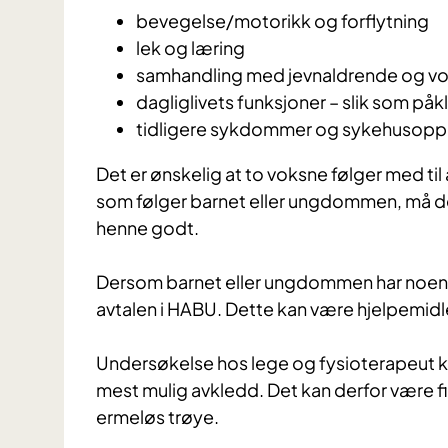
bevegelse/motorikk og forflytning
lek og læring
samhandling med jevnaldrende og v
dagliglivets funksjoner – slik som p
tidligere sykdommer og sykehusopp
Det er ønskelig at to voksne følger med ti
som følger barnet eller ungdommen, må d
henne godt.
Dersom barnet eller ungdommen har noen hj
avtalen i HABU. Dette kan være hjelpemidler
Undersøkelse hos lege og fysioterapeut 
mest mulig avkledd. Det kan derfor være f
ermeløs trøye.