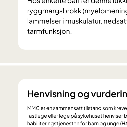
Hos enkelte barn er denne lukk
ryggmargsbrokk (myelomeningo
lammelser i muskulatur, nedsat
tarmfunksjon.
Henvisning og vurderi
MMC er en sammensatt tilstand som krever t
fastlege eller lege på sykehuset henviser
habiliteringstjenesten for barn og unge (H