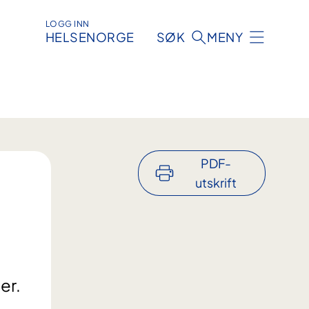
LOGG INN
HELSENORGE
SØK
MENY
PDF-
utskrift
er.