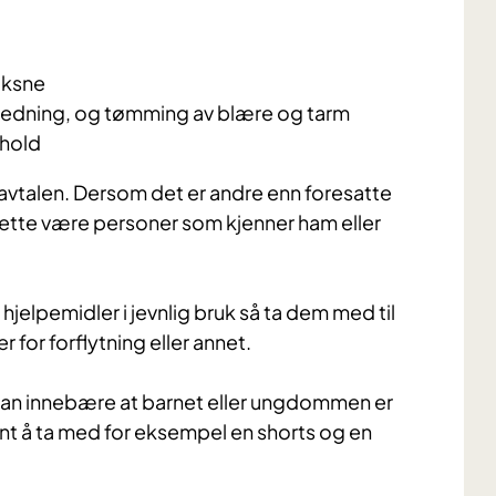
oksne
åkledning, og tømming av blære og tarm
hold
l avtalen. Dersom det er andre enn foresatte
ette være personer som kjenner ham eller
elpemidler i jevnlig bruk så ta dem med til
 for forflytning eller annet.
kan innebære at barnet eller ungdommen er
int å ta med for eksempel en shorts og en