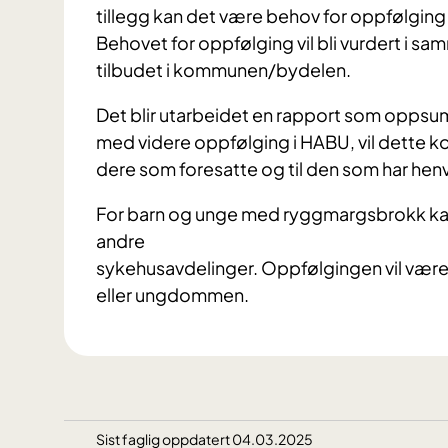
tillegg kan det være behov for oppfølging f
Behovet for oppfølging vil bli vurdert i s
tilbudet i kommunen/bydelen.
Det blir utarbeidet en rapport som oppsu
med videre oppfølging i HABU, vil dette ko
dere som foresatte og til den som har henv
For barn og unge med ryggmargsbrokk kan 
andre
sykehusavdelinger. Oppfølgingen vil være f
eller ungdommen.
Sist faglig oppdatert 04.03.2025