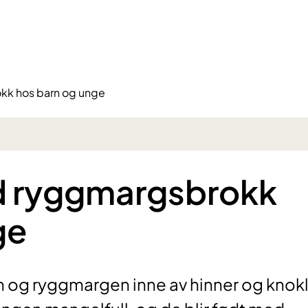
okk hos barn og unge
ed ryggmargsbrokk
ge
nen og ryggmargen inne av hinner og knokl