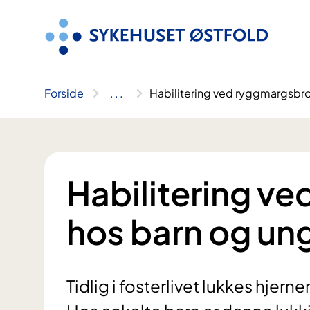
Hopp
til
innhold
Forside
..
.
Habilitering ved ryggmargsbr
Habilitering v
hos barn og un
Tidlig i fosterlivet lukkes hjer