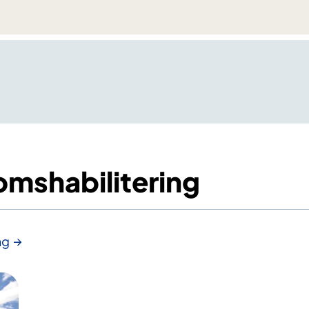
mshabilitering
ng