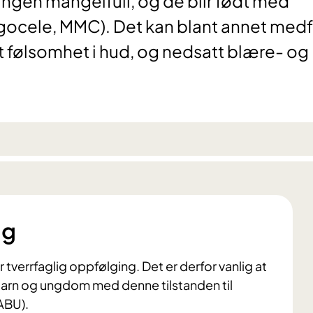
ingen mangelfull, og de blir født med
cele, MMC). Det kan blant annet med
t følsomhet i hud, og nedsatt blære- og
ng
verrfaglig oppfølging. Det er derfor vanlig at
 barn og ungdom med denne tilstanden til
ABU).