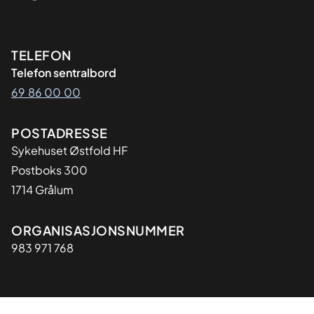
Kontaktinformasjon
TELEFON
Telefon sentralbord
69 86 00 00
Adresse
POSTADRESSE
Sykehuset Østfold HF
Postboks 300
1714 Grålum
Organisasjon
ORGANISASJONSNUMMER
983 971 768