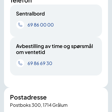
Sentralbord
69 86 00 00
Avbestilling av time og spørsmål
om ventetid
69 86 69 30
Postadresse
Postboks 300, 1714 Grålum