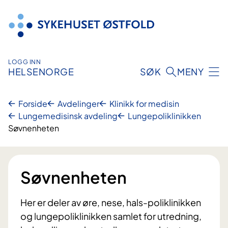
Hopp
til
innhold
LOGG INN
HELSENORGE
SØK
MENY
Forside
Avdelinger
Klinikk for medisin
Lungemedisinsk avdeling
Lungepoliklinikken
Søvnenheten
Søvnenheten
Her er deler av øre, nese, hals-poliklinikken
og lungepoliklinikken samlet for utredning,