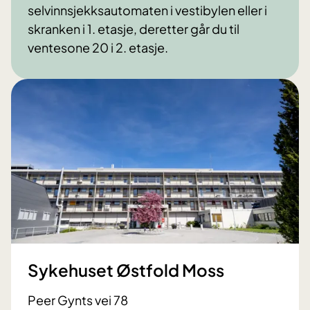
selvinnsjekksautomaten i vestibylen eller i
skranken i 1. etasje, deretter går du til
ventesone 20 i 2. etasje.
Sykehuset Østfold Moss
Peer Gynts vei 78