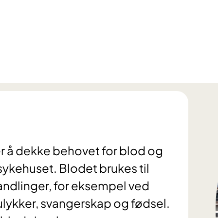
s
å dekke behovet for blod og
sykehuset. Blodet brukes til
ndlinger, for eksempel ved
ulykker, svangerskap og fødsel.