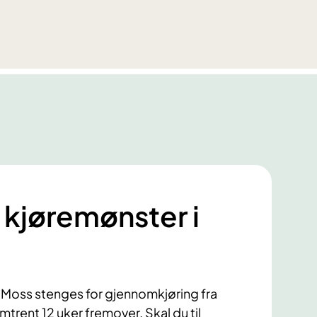
 kjøremønster i
i Moss stenges for gjennomkjøring fra
trent 12 uker fremover. Skal du til