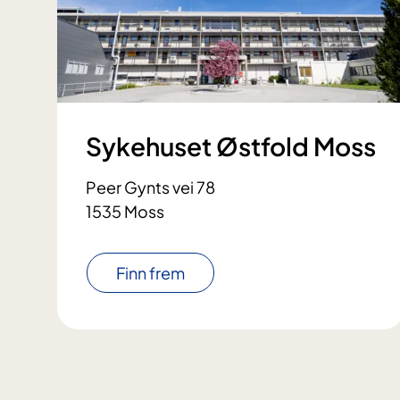
Sykehuset Østfold Moss
Peer Gynts vei 78
1535 Moss
Finn frem