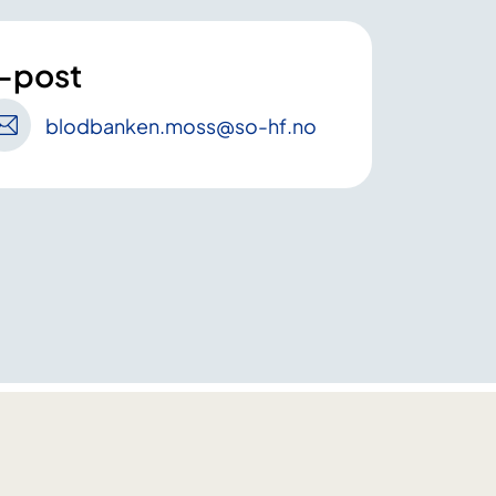
-post
blodbanken
.moss
@so-hf
.no