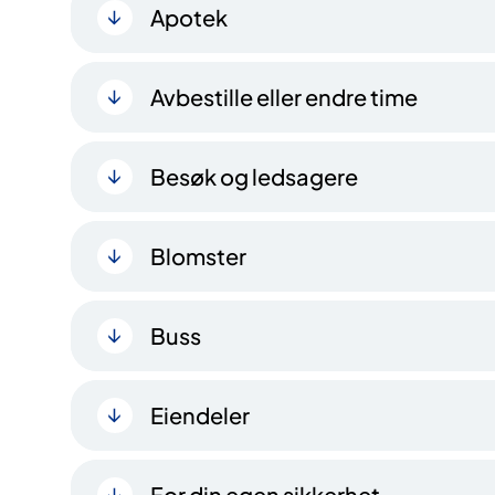
Apotek
Avbestille eller endre time
Besøk og ledsagere
Blomster
Buss
Eiendeler
For din egen sikkerhet