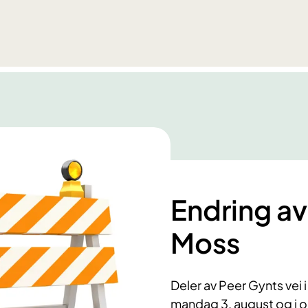
Endring av
Moss
Deler av Peer Gynts vei 
mandag 3. august og i om