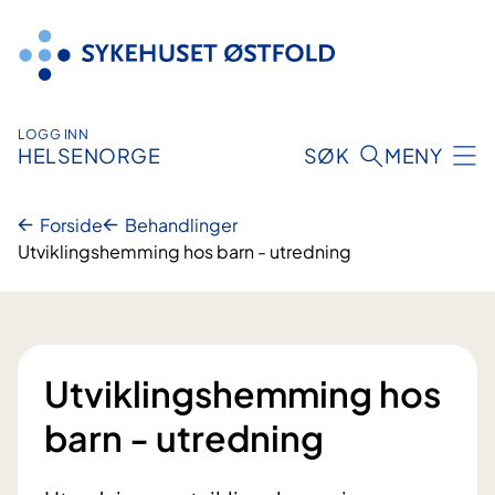
Hopp
til
innhold
LOGG INN
HELSENORGE
SØK
MENY
Forside
Behandlinger
Utviklingshemming hos barn - utredning
Utviklingshemming hos
barn - utredning