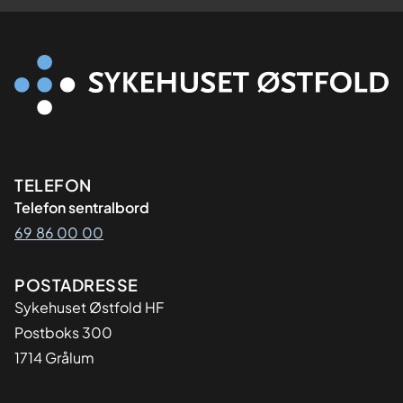
Kontaktinformasjon
TELEFON
Telefon sentralbord
69 86 00 00
Adresse
POSTADRESSE
Sykehuset Østfold HF
Postboks 300
1714 Grålum