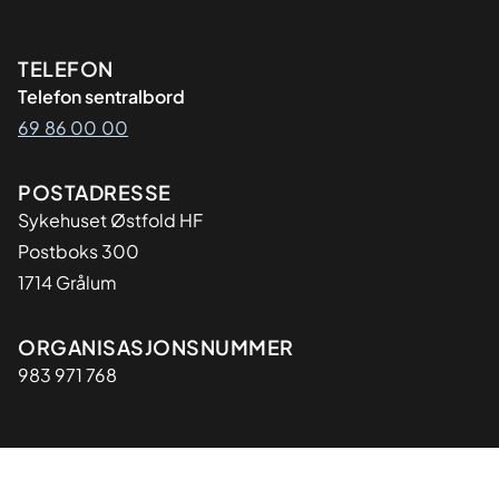
Kontaktinformasjon
TELEFON
Telefon sentralbord
69 86 00 00
Adresse
POSTADRESSE
Sykehuset Østfold HF
Postboks 300
1714 Grålum
Organisasjon
ORGANISASJONSNUMMER
983 971 768