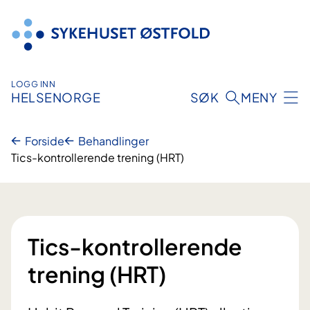
Hopp
til
innhold
LOGG INN
HELSENORGE
SØK
MENY
Forside
Behandlinger
Tics-kontrollerende trening (HRT)
Tics-kontrollerende
trening (HRT)