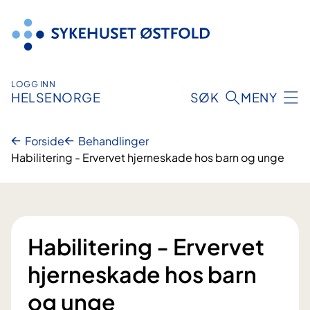
Hopp
til
innhold
LOGG INN
HELSENORGE
SØK
MENY
Forside
Behandlinger
Habilitering - Ervervet hjerneskade hos barn og unge
Habilitering - Ervervet
hjerneskade hos barn
og unge