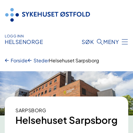
Hopp
til
innhold
LOGG INN
HELSENORGE
SØK
MENY
Forside
Steder
Helsehuset Sarpsborg
SARPSBORG
Helsehuset Sarpsborg