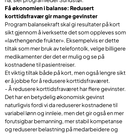
Få økonomien i balanse: Redusert
korttidsfravær gir mange gevinster
Program balansekraft skal gi resultater på kort
sikt gjennom å iverksette det som oppleves som
«lavthengende frukter». Eksempelvis er dette
tiltak som mer bruk av telefontolk, velge billigere
medikamenter der det er mulig og se på
kostnadene til pasientreiser.
Et viktig tiltak både på kort, men også lengre sikt
er å jobbe for å redusere korttidsfraværet.
- Å redusere korttidsfraværet har flere gevinster.
Det har en betydelig økonomisk gevinst
naturligvis fordi vi da reduserer kostnadene til
variabel lønn og innleie, men det gir også en mer
forutsigbar bemanning, mer stabil kompetanse
og reduserer belastning på medarbeidere og