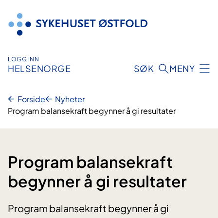
Hopp
til
innhold
LOGG INN
HELSENORGE
SØK
MENY
Forside
Nyheter
Program balansekraft begynner å gi resultater
Program balansekraft
begynner å gi resultater
Program balansekraft begynner å gi