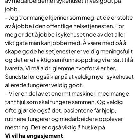
av medarbeiderne i sykehuset trives godt på
jobb.
- Jeg tror mange kjenner som meg, at de er stolte
av å jobbe i den offentlige helsetjenesten. For
meg er det å jobbe i sykehuset noe av det aller
viktigste man kan jobbe med. Å være med på å
skape gode helsetjenester er veldig meningsfullt
og det er et viktig samfunnsoppdrag vi er satt til å
ivareta. Vi må aldri glemme hvorfor vi er her.
Sundstøl er også klar på at veldig mye i sykehuset
allerede fungerer veldig godt.
- Vi er en del av et enormt maskineri med mange
tannhjul som skal fungere sammen. Og veldig
ofte gjør de også det, pasientene får hjelp,
rutinene fungerer og medarbeidere opplever
mestring. Det er også viktig å huske på.
Vi vil ha engasjement