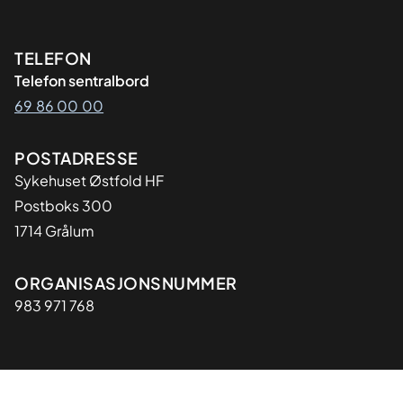
Kontaktinformasjon
TELEFON
Telefon sentralbord
69 86 00 00
Adresse
POSTADRESSE
Sykehuset Østfold HF
Postboks 300
1714 Grålum
Organisasjon
ORGANISASJONSNUMMER
983 971 768