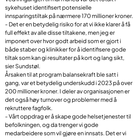
sykehuset identifisert potensielle
innsparingstiltak på nærmere 170 millioner kroner.
- Det er en betydelig risiko for at vi ikke klarer å få
full effekt av alle disse tiltakene, men jeg er
imponert over hvor godt arbeid som er gjort i
både staber og klinikker for å identifisere gode
tiltak som kan gi resultater på kort og lang sikt,
sier Sundstøl.
Årsaken til at program balansekraft ble satt i
gang, var et betydelig underskudd i 2023 på over
200 millioner kroner. I deler av organisasjonen er
det også høy turnover og problemer med å
rekruttere fagfolk.
- Vårt oppdrag er å skape gode helsetjenester til
befolkningen, og da trenger vi gode
medarbeidere som vil gjøre en innsats. Det er vi