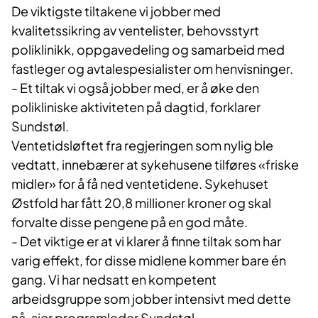
De viktigste tiltakene vi jobber med
kvalitetssikring av ventelister, behovsstyrt
poliklinikk, oppgavedeling og samarbeid med
fastleger og avtalespesialister om henvisninger.
- Et tiltak vi også jobber med, er å øke den
polikliniske aktiviteten på dagtid, forklarer
Sundstøl.
Ventetidsløftet fra regjeringen som nylig ble
vedtatt, innebærer at sykehusene tilføres «friske
midler» for å få ned ventetidene. Sykehuset
Østfold har fått 20,8 millioner kroner og skal
forvalte disse pengene på en god måte.
- Det viktige er at vi klarer å finne tiltak som har
varig effekt, for disse midlene kommer bare én
gang. Vi har nedsatt en kompetent
arbeidsgruppe som jobber intensivt med dette
nå, sier programleder Sundstøl.