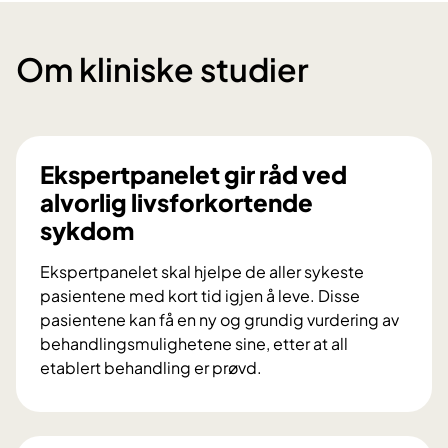
Om kliniske studier
Ekspertpanelet gir råd ved
alvorlig livsforkortende
sykdom
Ekspertpanelet skal hjelpe de aller sykeste
pasientene med kort tid igjen å leve. Disse
pasientene kan få en ny og grundig vurdering av
behandlingsmulighetene sine, etter at all
etablert behandling er prøvd.
E
k
s