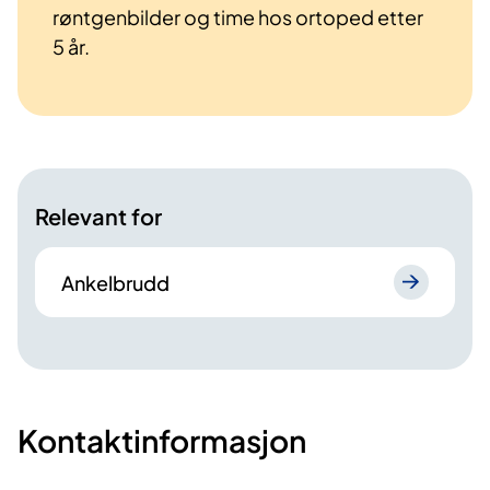
røntgenbilder og time hos ortoped etter
5 år.
Relevant for
Ankelbrudd
Kontaktinformasjon