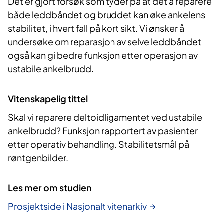
Det er gjort forsøk som tyder på at det å reparere
både leddbåndet og bruddet
kan øke ankelens
stabilitet
,
i hvert fall
på kort sikt.
Vi ønsker å
undersøke
om reparasjon
av
selve
leddbåndet
også
kan gi
bedre funksjon
etter operasjon
av
ustabile ankelbrudd.
Vitenskapelig tittel
Skal vi reparere deltoidligamentet ved ustabile
ankelbrudd? Funksjon rapportert av pasienter
etter operativ behandling. Stabilitetsmål på
røntgenbilder.
Les mer om studien
Prosjektside i Nasjonalt vitenarkiv