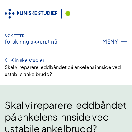
Hopp
til
innhold
SØK ETTER
forskning akkurat nå
MENY
Kliniske studier
Skal vi reparere leddbåndet på ankelens innside ved
ustabile ankelbrudd?
Skal vi reparere leddbåndet
på ankelens innside ved
ustabile ankelbrudd?