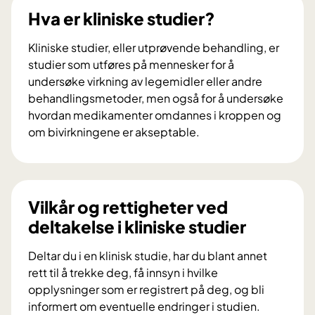
p
Hva er kliniske studier?
e
r
Kliniske studier, eller utprøvende behandling, er
t
studier som utføres på mennesker for å
p
undersøke virkning av legemidler eller andre
a
behandlingsmetoder, men også for å undersøke
n
hvordan medikamenter omdannes i kroppen og
e
om bivirkningene er akseptable.
l
H
e
v
t
a
g
e
Vilkår og rettigheter ved
i
r
deltakelse i kliniske studier
r
k
r
l
Deltar du i en klinisk studie, har du blant annet
å
i
rett til å trekke deg, få innsyn i hvilke
d
n
opplysninger som er registrert på deg, og bli
v
i
informert om eventuelle endringer i studien.
e