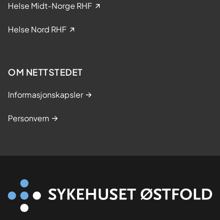
i
Helse Midt-Norge RHF
s
k
Helse Nord RHF
e
s
t
OM NETTSTEDET
u
d
Informasjonskapsler
i
e
Personvern
r