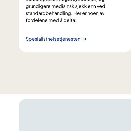
o
grundigere medisinsk sjekk enn ved
d
standardbehandling. Her er noen av
e
fordelene med å delta:
f
o
r
S
Spesialisthelsetjenesten
r
l
a
i
s
k
k
e
e
r
r
d
e
e
d
t
i
å
a
d
g
e
n
l
o
t