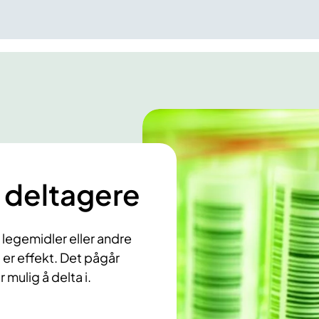
 deltagere
m legemidler eller andre
er effekt. Det pågår
 mulig å delta i.