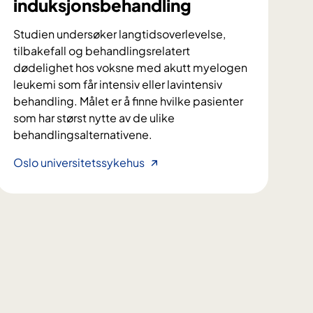
induksjonsbehandling
Studien undersøker langtidsoverlevelse,
tilbakefall og behandlingsrelatert
dødelighet hos voksne med akutt myelogen
leukemi som får intensiv eller lavintensiv
behandling. Målet er å finne hvilke pasienter
som har størst nytte av de ulike
behandlingsalternativene.
L
Oslo universitetssykehus
a
n
g
t
i
d
s
o
v