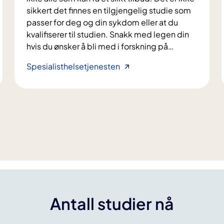
p
sikkert det finnes en tilgjengelig studie som
a
passer for deg og din sykdom eller at du
s
kvalifiserer til studien. Snakk med legen din
i
hvis du ønsker å bli med i forskning på
…
e
n
H
Spesialisthelsetjenesten
t
v
e
e
r
m
m
k
e
a
d
n
a
d
r
e
v
l
e
t
l
a
Antall studier nå
i
?
g