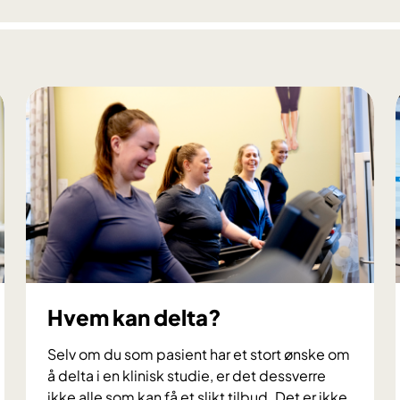
e
u
k
e
m
i
u
t
v
i
k
l
i
n
Hvem kan delta?
g
h
Selv om du som pasient har et stort ønske om
o
å delta i en klinisk studie, er det dessverre
s
ikke alle som kan få et slikt tilbud. Det er ikke