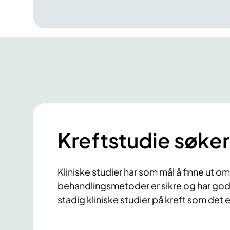
r
g
s
s
y
k
d
o
m
m
Kreftstudie søker
e
r
Kliniske studier har som mål å finne ut o
behandlingsmetoder er sikre og har god 
stadig kliniske studier på kreft som det er