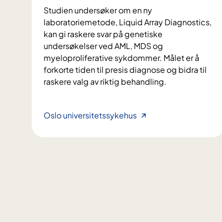
Studien undersøker om en ny
laboratoriemetode, Liquid Array Diagnostics,
kan gi raskere svar på genetiske
undersøkelser ved AML, MDS og
myeloproliferative sykdommer. Målet er å
forkorte tiden til presis diagnose og bidra til
raskere valg av riktig behandling.
L
Oslo universitetssykehus
i
q
u
i
d
A
r
r
a