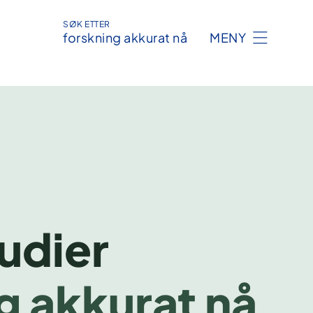
SØK ETTER
forskning akkurat nå
MENY
tudier
g akkurat nå