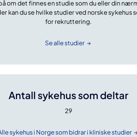
på om det finnes en studie som du eller din næ
e
Her kan du se hvilke studier ved norske sykehus 
l
e
for rekruttering.
u
k
e
Se alle
studier
m
i
m
u
t
a
Antall sykehus som deltar
s
j
o
29
n
e
r
Alle sykehus i Norge som bidrar i kliniske
studier