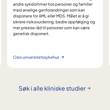
andre sykdommer hos personer og familier
med arvelige genforandringer som kan
disponere for AML eller MDS. Målet er å gi
sikrere risikovurdering, bedre oppfølging og
mer presise råd til personer som kan være
genetisk disponert.
R
Oslo universitetssykehus
i
s
i
k
o
Søk i alle kliniske studier
f
o
r
l