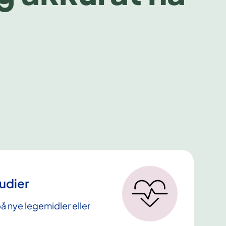
tudier
å nye legemidler eller