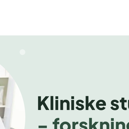
Kliniske s
- forsknin