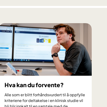
e
r
l
e
v
e
l
s
e
v
e
d
a
k
Hva kan du forvente?
u
t
Alle som er blitt forhåndsvurdert til å oppfylle
t
kriteriene for deltakelse i en klinisk studie vil
m
bli blir innkalt til en samtale med de