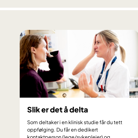
y
D
i
a
g
n
o
s
t
i
c
s
:
E
Slik er det å delta
n
m
Som deltaker i en klinisk studie får du tett
e
oppfølging. Du får en dedikert
t
kontaktperson (lege/sykepleier) og