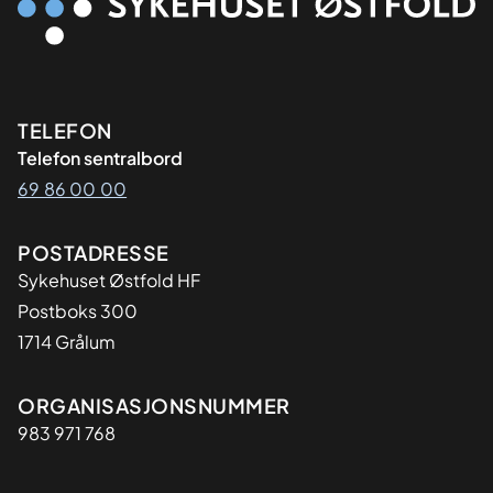
Kontaktinformasjon
TELEFON
Telefon sentralbord
69 86 00 00
Adresse
POSTADRESSE
Sykehuset Østfold HF
Postboks 300
1714 Grålum
Organisasjon
ORGANISASJONSNUMMER
983 971 768