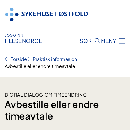
Hopp
til
innhold
LOGG INN
HELSENORGE
SØK
MENY
Forside
Praktisk informasjon
Avbestille eller endre timeavtale
DIGITAL DIALOG OM TIMEENDRING
Avbestille eller endre
timeavtale