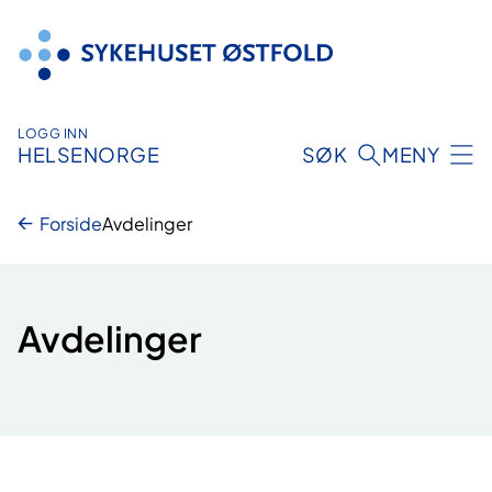
Hopp
til
innhold
LOGG INN
HELSENORGE
SØK
MENY
Forside
Avdelinger
Avdelinger