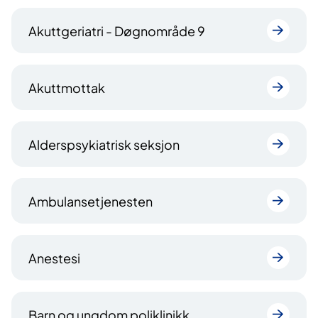
Akuttgeriatri - Døgnområde 9
Akuttmottak
Alderspsykiatrisk seksjon
Ambulansetjenesten
Anestesi
Barn og ungdom poliklinikk