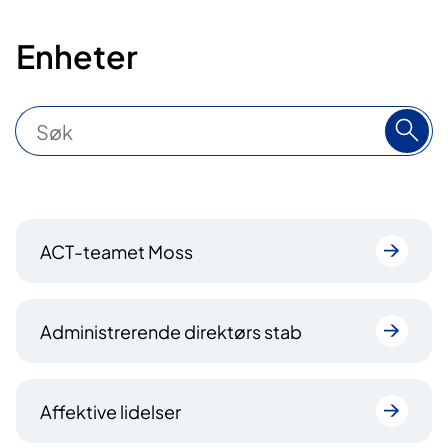
Enheter
S
ø
k
1
ACT-teamet Moss
7
3
t
Administrerende direktørs stab
r
e
f
Affektive lidelser
f