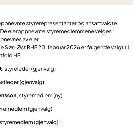
roppnevnte styrerepresentanter og ansattvalgte
De eieroppnevnte styremedlemmene velges i
pnevnes av eier.
se Sør-Øst RHF 20. februar 2026 er følgende valgt til
tfold HF:
t
, styreleder (gjenvalg)
estleder (gjenvalg)
ensson
, styremedlem (ny)
tyremedlem (gjenvalg)
 styremedlem (gjenvalg)