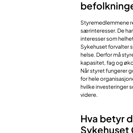
befolkning
Styremedlemmene rep
særinteresser. De har 
interesser som helhet
Sykehuset forvalter st
helse. Derfor må styr
kapasitet, fag og øko
Når styret fungerer g
for hele organisasjon
hvilke investeringer 
videre.
Hva betyr d
Sykehuset 