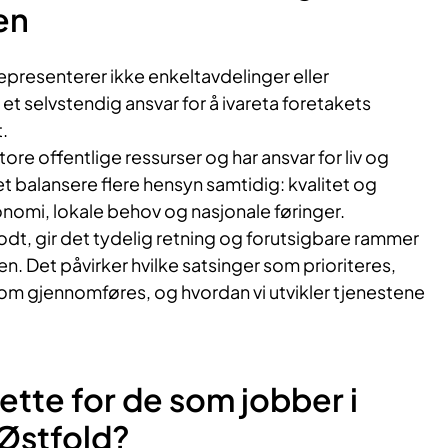
en
resenterer ikke enkeltavdelinger eller
et selvstendig ansvar for å ivareta foretakets
.
ore offentlige ressurser og har ansvar for liv og
et balansere flere hensyn samtidig: kvalitet og
nomi, lokale behov og nasjonale føringer.
odt, gir det tydelig retning og forutsigbare rammer
en. Det påvirker hvilke satsinger som prioriteres,
som gjennomføres, og hvordan vi utvikler tjenestene
ette for de som jobber i
Østfold?