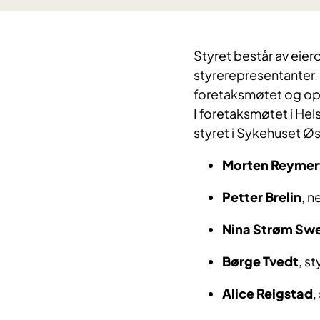
Styret består av eie
styrerepresentanter.
foretaksmøtet og op
I foretaksmøtet i Hel
styret i Sykehuset Øs
Morten Reymer
Petter Brelin
, n
Nina Strøm Sw
Børge Tvedt
, s
Alice Reigstad
,