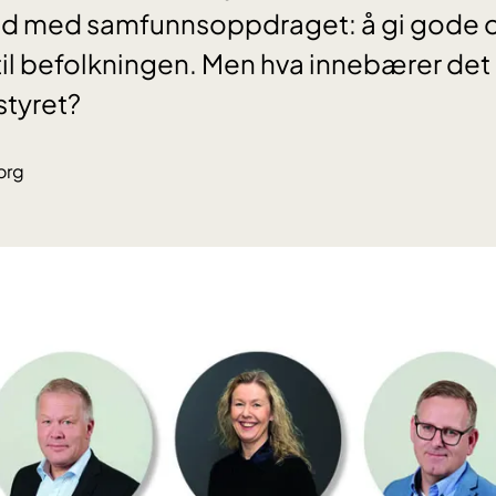
tråd med samfunnsoppdraget: å gi gode 
til befolkningen. Men hva innebærer det i
styret?
org