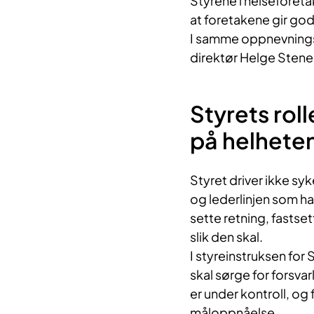
Styrene i helseforeta
at foretakene gir god
I samme oppnevnings
direktør Helge Stene
Styrets roll
på helhete
Styret driver ikke sy
og lederlinjen som har
sette retning, fastse
slik den skal.
I styreinstruksen for
skal sørge for forsva
er under kontroll, og
måloppnåelse.