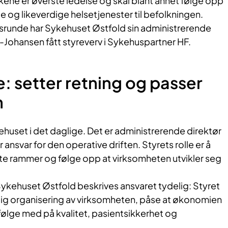
kene er øverste ledelse og skal blant annet følge opp
e og likeverdige helsetjenester til befolkningen.
runde har Sykehuset Østfold sin administrerende
-Johansen fått styreverv i Sykehuspartner HF.
e: setter retning og passer
n
kehuset i det daglige. Det er administrerende direktør
 ansvar for den operative driften. Styrets rolle er å
tte rammer og følge opp at virksomheten utvikler seg
 Sykehuset Østfold beskrives ansvaret tydelig: Styret
rlig organisering av virksomheten, påse at økonomien
 følge med på kvalitet, pasientsikkerhet og