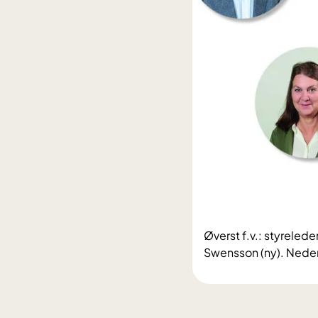
Øverst f.v.: styreled
Swensson (ny). Neders