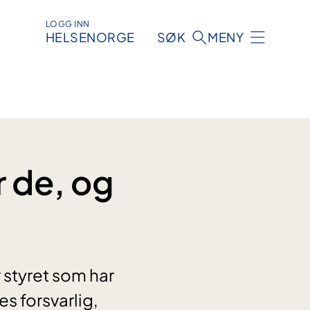
LOGG INN
HELSENORGE
SØK
MENY
r de, og
r styret som har
s forsvarlig,