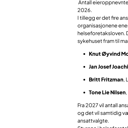
Antall eieroppnevnte 
2026.
I tillegg er det fire a
organisasjonene enes 
helseforetaksloven. D
sykehuset fram til m
Knut Øyvind M
Jan Josef Joach
Britt Fritzman
,
Tone Lie Nilsen
,
Fra 2027 vil antall an
og det vil samtidig v
ansattvalgte.