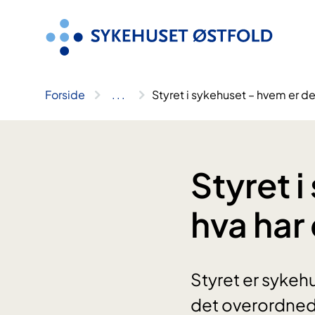
Hopp
til
innhold
Forside
..
.
Styret i sykehuset – hvem er de
Styret 
hva har
Styret er sykehu
det overordnede