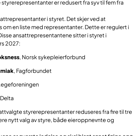
styrerepresentanter er redusert fra syv til fem fra
nsattrepresentanter i styret. Det skjer ved at
om en liste med representanter. Dette er regulert i
isse ansattrepresentantene sitter i styret i
ars 2027:
oksness
, Norsk sykepleierforbund
imiak
, Fagforbundet
 Legeforeningen
 Delta
sattvalgte styrerepresentanter reduseres fra fire til tre
ære nytt valg av styre, både eieroppnevnte og