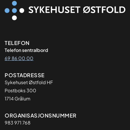
Kontaktinformasjon
TELEFON
Telefon sentralbord
69 86 00 00
Adresse
POSTADRESSE
Sykehuset Østfold HF
Postboks 300
1714 Grålum
Organisasjon
ORGANISASJONSNUMMER
983 971 768