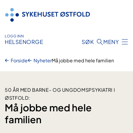
Hopp
til
innhold
LOGG INN
HELSENORGE
SØK
MENY
Forside
Nyheter
Må jobbe med hele familien
50 ÅR MED BARNE- OG UNGDOMSPSYKIATRI I
ØSTFOLD:
Må jobbe med hele
familien