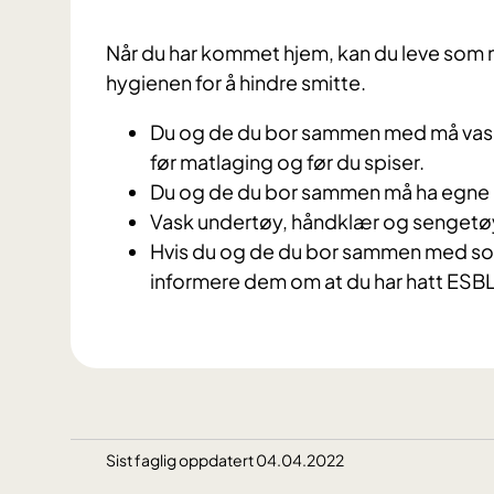
N
år du har kommet hjem, kan du leve som
hygienen for å hindre smitt
e
.
Du og de du bor sammen med må vaske
før matlaging og før du spiser.
Du og de du bor sammen må ha egne 
Vask undertøy, håndklær og sengetøy
Hvis du og de du bor sammen med so
informere dem om at du har hatt ESBL
Sist faglig oppdatert 04.04.2022