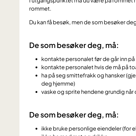
I utgangspunktet må du være på rommet hele
rommet.
Du kan få besøk, men de som besøker deg m
De som besøker deg, må:
kontakte personalet før de går inn p
kontakte personalet hvis de må på to
ha på seg smittefrakk og hansker (gj
deg hjemme)
vaske og sprite hendene grundig når 
De som besøker deg, må:
ikke bruke personlige eiendeler (for