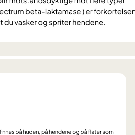
blir motstandsdyktige mot flere typer
ectrum beta‐laktamase ) er forkortelsen
at du vasker og spriter hendene.
 finnes på huden, på hendene og på flater som