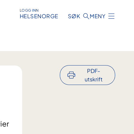
LOGG INN
HELSENORGE
SØK
MENY
PDF-
utskrift
ier