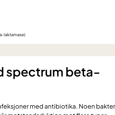
a‐laktamase)
d spectrum beta‐
nfeksjoner med antibiotika. Noen bakter