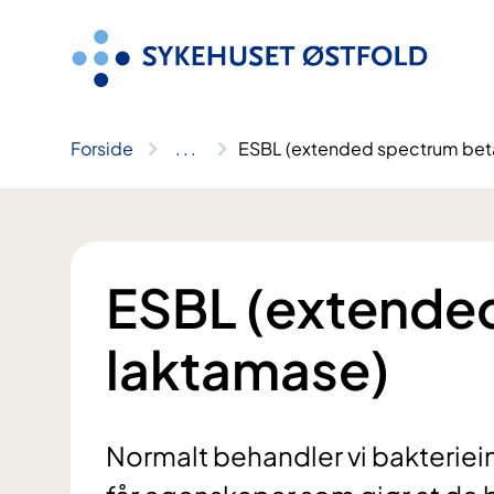
Hopp
til
innhold
Forside
..
.
ESBL (extended spectrum bet
ESBL (extende
laktamase)
Normalt behandler vi bakteriei