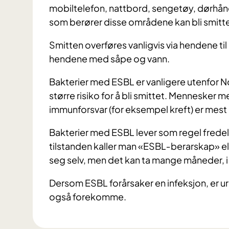
mobiltelefon, nattbord, sengetøy, dørhån
som berører disse områdene kan bli smitte
Smitten overføres vanligvis via hendene til
hendene med såpe og vann.
Bakterier med ESBL er vanligere utenfor No
større risiko for å bli smittet. Mennesker 
immunforsvar (for eksempel kreft) er mest u
Bakterier med ESBL lever som regel fredeli
tilstanden kaller man «ESBL‐berarskap» ell
seg selv, men det kan ta mange måneder, i en
Dersom ESBL forårsaker en infeksjon, er ur
også forekomme.