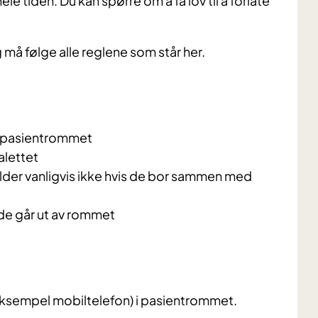
 tiden. Du kan spørre om å få lov til å forlate
å følge alle reglene som står her.
å pasientrommet
alettet
elder vanligvis ikke hvis de bor sammen med
de går ut av rommet
 eksempel mobiltelefon) i pasientrommet.