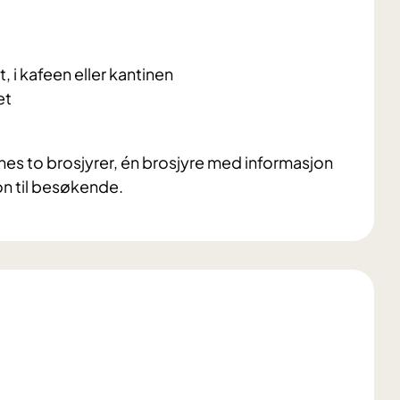
, i kafeen eller kantinen
et
nes to brosjyrer, én brosjyre med informasjon
on til besøkende.