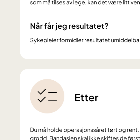
som må tilses av lege, kan det være litt ve
Når får jeg resultatet?
Sykepleier formidler resultatet umiddelbar
Etter
Du må holde operasjonssåret tørt og rent. 
grodd. Bandasjen skal ikke skiftes de før