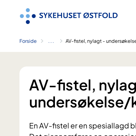
Hopp
til
innhold
Forside
..
.
AV-fistel, nylagt - undersøkels
AV-fistel, nylag
undersøkelse/k
En AV-fistel er en spesiallagd