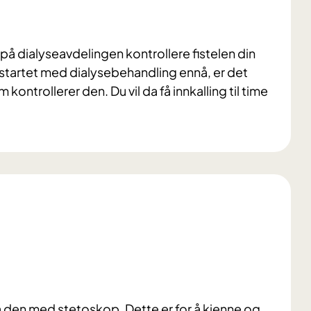
er på dialyseavdelingen kontrollere fistelen din
e startet med dialysebehandling ennå, er det
kontrollerer den. Du vil da få innkalling til time
på den med stetoskop. Dette er for å kjenne og