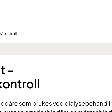
e/kontroll
t -
ontroll
 blodåre som brukes ved dialysebehandli