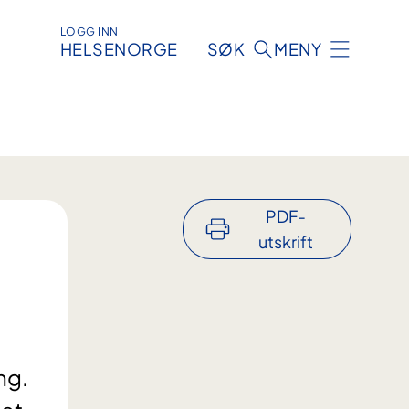
LOGG INN
HELSENORGE
SØK
MENY
PDF-
utskrift
ng.