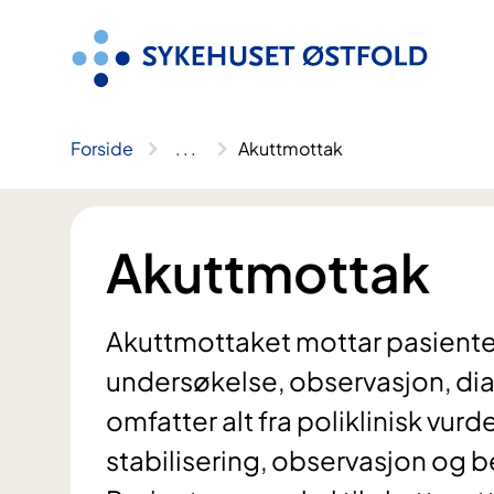
Hopp
til
innhold
Forside
..
.
Akuttmottak
Akuttmottak
Akuttmottaket mottar pasiente
undersøkelse, observasjon, di
omfatter alt fra poliklinisk vurd
stabilisering, observasjon og be