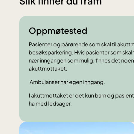
Slik finner du fram
Oppmøtested
Pasienter og pårørende som skal til akutt
besøksparkering. Hvis pasienter som skal ti
nær inngangen som mulig, finnes det noen 
akuttmottaket.
Ambulanser har egen inngang.
I akuttmottaket er det kun barn og pasient
ha med ledsager.