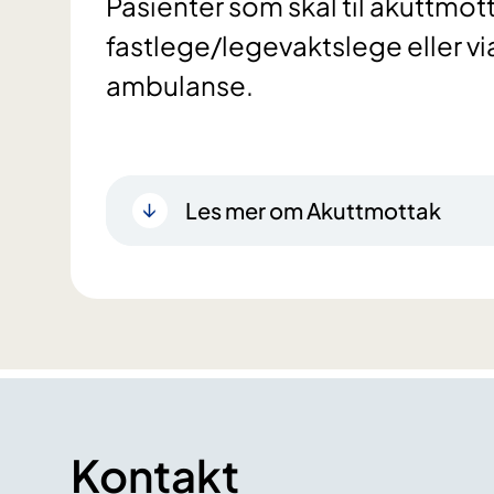
Pasienter som skal til akuttmot
fastlege/legevaktslege eller vi
Les mer om Akuttmottak
Kontakt