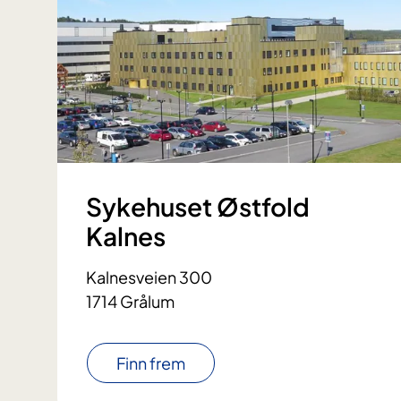
Sykehuset Østfold
Kalnes
Kalnesveien 300
1714 Grålum
Finn frem