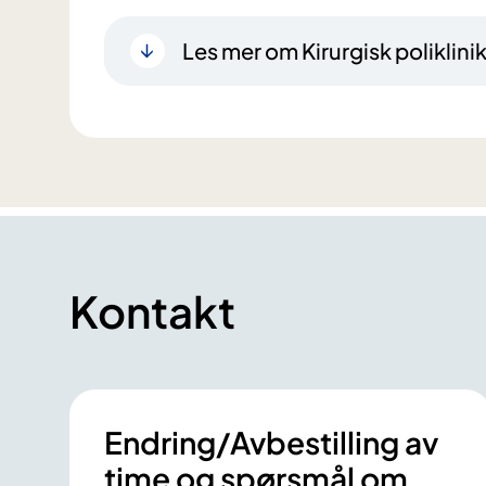
Les mer om Kirurgisk poliklini
Kontakt
Endring/Avbestilling av
time og spørsmål om