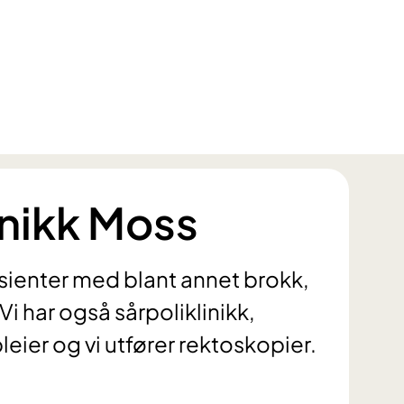
inikk Moss
sienter med blant annet brokk,
 Vi har også sårpoliklinikk,
eier og vi utfører rektoskopier.