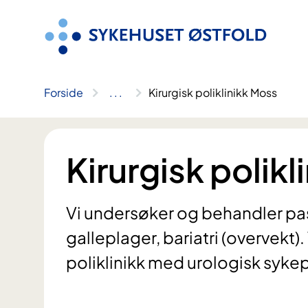
Hopp
til
innhold
Forside
..
.
Kirurgisk poliklinikk Moss
Kirurgisk polikl
Vi undersøker og behandler pa
galleplager, bariatri (overvekt).
poliklinikk med urologisk sykepl