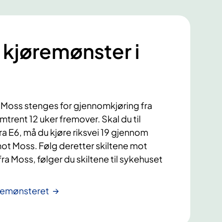
 kjøremønster i
i Moss stenges for gjennomkjøring fra
trent 12 uker fremover. Skal du til
 E6, må du kjøre riksvei 19 gjennom
ot Moss. Følg deretter skiltene mot
a Moss, følger du skiltene til sykehuset
remønsteret