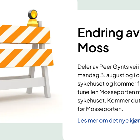
Endring av
Moss
Deler av Peer Gynts vei 
mandag 3. august og i om
sykehuset og kommer fra
tunellen Mosseporten m
sykehuset. Kommer du fr
før Mosseporten.
Les mer om det nye kjø