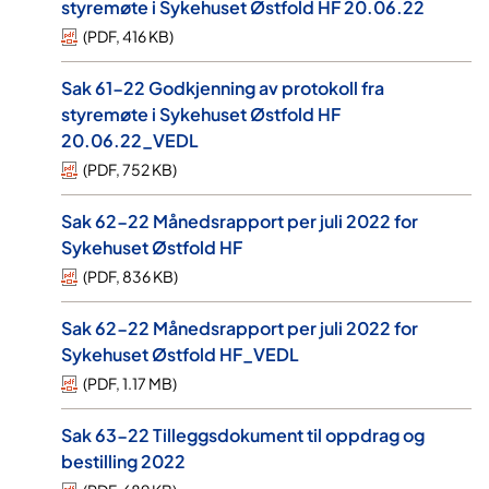
styremøte i Sykehuset Østfold HF 20.06.22
(
PDF
,
416 KB
)
Sak 61-22 Godkjenning av protokoll fra
styremøte i Sykehuset Østfold HF
20.06.22_VEDL
(
PDF
,
752 KB
)
Sak 62-22 Månedsrapport per juli 2022 for
Sykehuset Østfold HF
(
PDF
,
836 KB
)
Sak 62-22 Månedsrapport per juli 2022 for
Sykehuset Østfold HF_VEDL
(
PDF
,
1.17 MB
)
Sak 63-22 Tilleggsdokument til oppdrag og
bestilling 2022