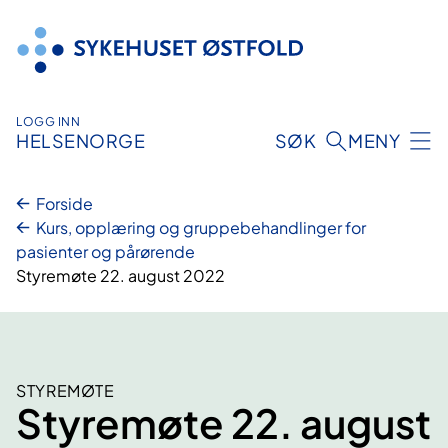
Hopp
til
innhold
LOGG INN
HELSENORGE
SØK
MENY
Forside
Kurs, opplæring og gruppebehandlinger for
pasienter og pårørende
Styremøte 22. august 2022
STYREMØTE
Styremøte 22. august