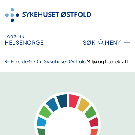
Hopp
til
innhold
LOGG INN
HELSENORGE
SØK
MENY
Forside
Om Sykehuset Østfold
Miljø og bærekraft