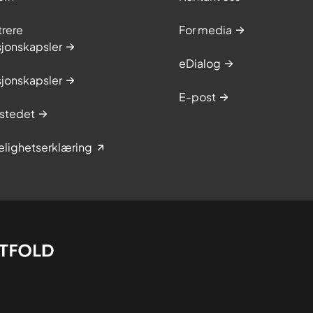
trere
For media
sjonskapsler
eDialog
sjonskapsler
E-post
stedet
elighetserklæring