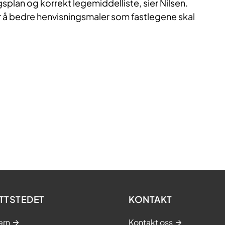
plan og korrekt legemiddelliste, sier Nilsen.
r å bedre henvisningsmaler som fastlegene skal
TTSTEDET
KONTAKT
ern
Kontakt oss