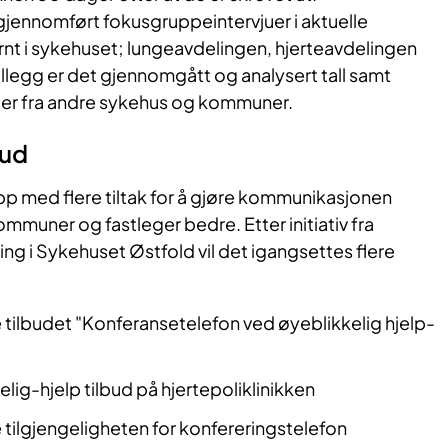
jennomført fokusgruppeintervjuer i aktuelle
nt i sykehuset; lungeavdelingen, hjerteavdelingen
illegg er det gjennomgått og analysert tall samt
ger fra andre sykehus og kommuner.
bud
pp med flere tiltak for å gjøre kommunikasjonen
muner og fastleger bedre. Etter initiativ fra
ng i Sykehuset Østfold vil det igangsettes flere
re tilbudet "Konferansetelefon ved øyeblikkelig hjelp-
elig-hjelp tilbud på hjertepoliklinikken
e tilgjengeligheten for konfereringstelefon