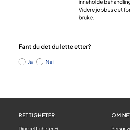
inneholde behandlings
Videre jobbes det fo
bruke.
Fant du det du lette etter?
Ja
Nei
RETTIGHETER
OM NE
Dine rettigheter
Personv