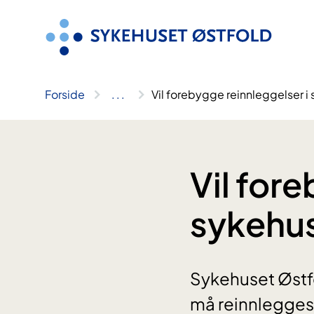
Hopp
til
innhold
Forside
..
.
Vil forebygge reinnleggelser i
Vil for
sykehu
Sykehuset Østfol
må reinnlegges.