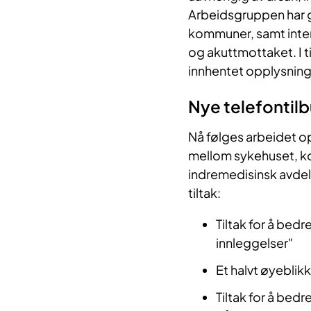
Arbeidsgruppen har g
kommuner, samt inter
og akuttmottaket. I t
innhentet opplysnin
Nye telefontil
Nå følges arbeidet o
mellom sykehuset, kom
indremedisinsk avdeli
tiltak:
Tiltak for å bed
innleggelser"
Et halvt øyeblikk
Tiltak for å bedr