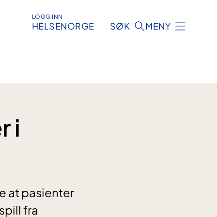
LOGG INN
HELSENORGE
SØK
MENY
 i
e at pasienter
pill fra