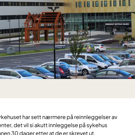
sykehuset har sett nærmere på reinnleggelser av
nter, det vil si akutt innleggelse på sykehus
nnen 30 dager etter at de er skrevet ut.