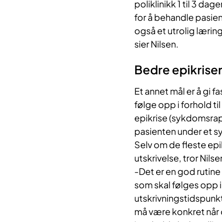
poliklinikk 1 til 3 dag
for å behandle pasie
også et utrolig lærin
sier Nilsen.
Bedre epikriser
Et annet mål er å gi 
følge opp i forhold ti
epikrise (sykdomsra
pasienten under et 
Selv om de fleste epik
utskrivelse, tror Nils
-Det er en god rutine
som skal følges opp 
utskrivningstidspunkte
må være konkret når 