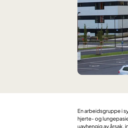
​En arbeidsgruppe i 
hjerte- og lungepasie
uavhengig av årsak, i