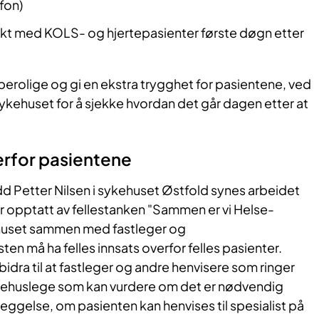
fon)
akt med KOLS- og hjertepasienter første døgn etter
berolige og gi en ekstra trygghet for pasientene, ved
sykehuset for å sjekke hvordan det går dagen etter at
erfor pasientene
 Petter Nilsen i sykehuset Østfold synes arbeidet
er opptatt av fellestanken "Sammen er vi Helse-
ehuset sammen med fastleger og
 må ha felles innsats overfor felles pasienter.
bidra til at fastleger og andre henvisere som ringer
sykehuslege som kan vurdere om det er nødvendig
eggelse, om pasienten kan henvises til spesialist på