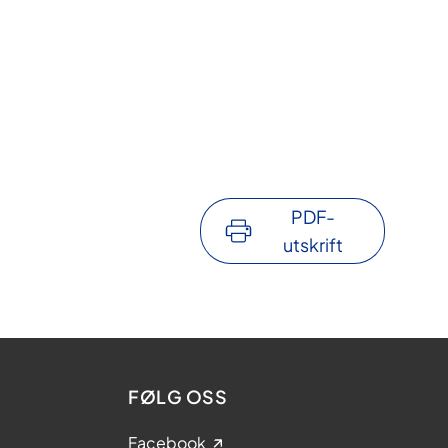
PDF-
utskrift
FØLG OSS
Facebook