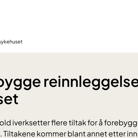
 sykehuset
ebygge reinnleggelser
set
d iverksetter flere tiltak for å forebygg
 Tiltakene kommer blant annet etter inns