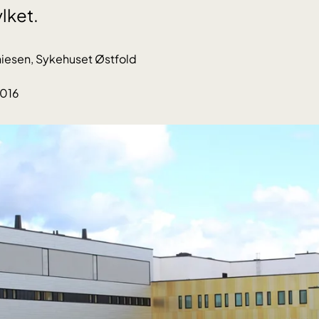
lket.
iesen, Sykehuset Østfold
2016