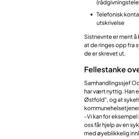
(rådgivningstele
Telefonisk kont
utskrivelse
Sistnevnte er ment å 
at de ringes opp fra 
de er skrevet ut.
Fellestanke ov
Samhandlingssjef Odd
har vært nyttig. Han 
Østfold", og at syk
kommunehelsetjenesten
-Vi kan for eksempel 
oss får hjelp av en 
med øyeblikkelig innl