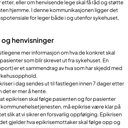
er etter, eller om henvisende lege skal få råd og støtte
nten hjemme. I denne kommunikasjonen ligger det
gspotensiale for leger både i og utenfor sykehuset,
 og henvisninger
fastlegene mer informasjon om hva de konkret skal
l pasienter som blir skrevet ut fra sykehuset. En
pport) er et sammendrag av hva som har skjedd med
sykehusopphold.
riser i dag sendes ut til fastlegen innen 7 dager etter
en det er mer å hente.
 at epikrisen skal følge pasienten og for pasienter
i kommunehelsetjenesten, må epikrise være klar på
t slik at vi sikrer en forsvarlig oppfølging. Epikrisen
det gjelder hva epikrisemottaker skal følge opp og