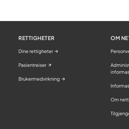
RETTIGHETER
OM NE
Dine rettigheter
Personv
Pasientreiser
Adminis
informa
Brukermedvirkning
Informa
Om nett
Tilgjeng