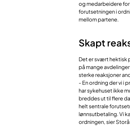
og medarbeidere for
forutsetningen i ordn
mellom partene.
Skapt reak
Det er svært hektisk 
på mange avdelinger 
sterke reaksjoner and
- En ordning der vi i p
har sykehuset ikke mul
breddes ut til flere 
helt sentrale forutset
lønnsutbetaling. Vi ka
ordningen, sier Storå