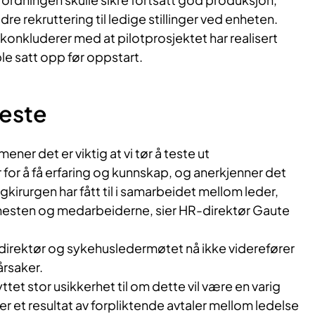
re rekruttering til ledige stillinger ved enheten.
 konkluderer med at pilotprosjektet har realisert
e satt opp før oppstart.
teste
ner det er viktig at vi tør å teste ut
for å få erfaring og kunnskap, og anerkjenner det
gkirurgen har fått til i samarbeidet mellom leder,
jenesten og medarbeiderne, sier HR-direktør Gaute
direktør og sykehusledermøtet nå ikke viderefører
årsaker.
ttet stor usikkerhet til om dette vil være en varig
 er et resultat av forpliktende avtaler mellom ledelse