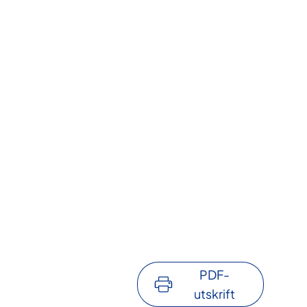
PDF-
utskrift