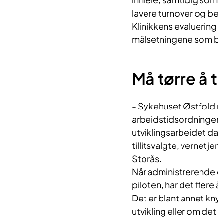
lavere turnover og bed
Klinikkens evaluering
målsetningene som bl
Må tørre å 
- Sykehuset Østfold me
arbeidstidsordninger 
utviklingsarbeidet da
tillitsvalgte, vernet
Storås.
Når administrerende 
piloten, har det flere 
Det er blant annet kny
utvikling eller om det