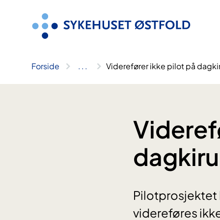
Hopp
til
innhold
Forside
..
.
Viderefører ikke pilot på dagk
Viderefø
dagkiru
Pilotprosjektet
videreføres ikke.