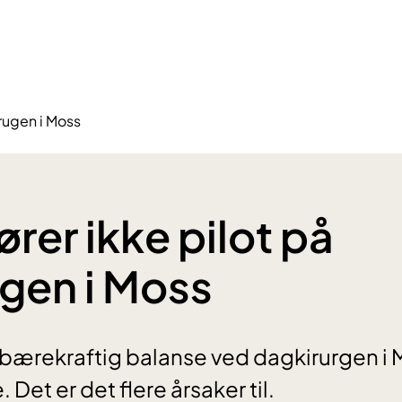
irugen i Moss
rer ikke pilot på
gen i Moss
 bærekraftig balanse ved dagkirurgen i
 Det er det flere årsaker til.