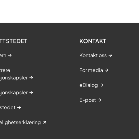
TTSTEDET
KONTAKT
ern
Kontakt oss
trere
For media
sjonskapsler
eDialog
sjonskapsler
E-post
stedet
elighetserklæring