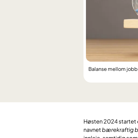
Balanse mellom jobb o
Høsten 2024 startet 
navnet
bærekraftig 
innleie, samtidig som