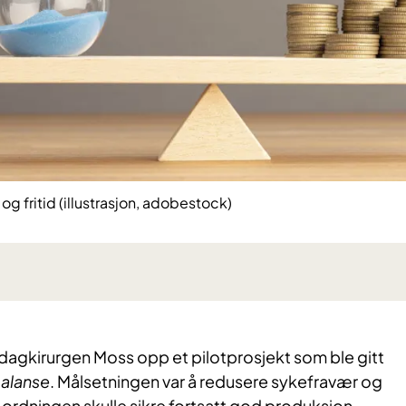
g fritid (illustrasjon, adobestock)
dagkirurgen Moss opp et pilotprosjekt som ble gitt
balanse
. Målsetningen var å redusere sykefravær og
 ordningen skulle sikre fortsatt god produksjon,