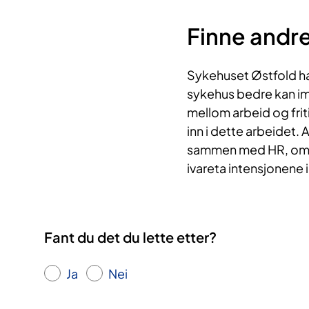
Finne andre
Sykehuset Østfold har
sykehus bedre kan 
mellom arbeid og friti
inn i dette arbeidet. 
sammen med HR, om å 
ivareta intensjonene 
Fant du det du lette etter?
Ja
Nei