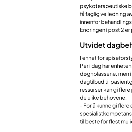
psykoterapeutiske b
få faglig veiledning a
innenfor behandlingsf
Endringen i post 2 er 
Utvidet dagbeha
I enhet for spiseforst
Per i dag har enheten
døgnplassene, men i s
dagtilbud til pasien
ressurser kan gi flere
de ulike behovene.
- For å kunne gi flere
spesialistkompetans
til beste for flest mu