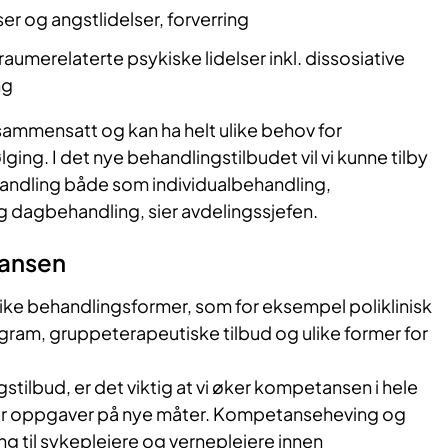
er og angstlidelser, forverring
aumerelaterte psykiske lidelser inkl. dissosiative
ng
sammensatt og kan ha helt ulike behov for
ing. I det nye behandlingstilbudet vil vi kunne tilby
handling både som individualbehandling,
 dagbehandling, sier avdelingssjefen.
tansen
like behandlingsformer, som for eksempel poliklinisk
ram, gruppeterapeutiske tilbud og ulike former for
stilbud, er det viktig at vi øker kompetansen i hele
er oppgaver på nye måter. Kompetanseheving og
 til sykepleiere og vernepleiere innen