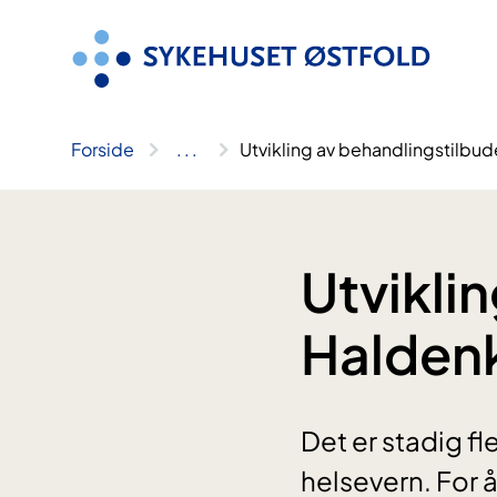
Hopp
til
innhold
Forside
..
.
Utvikling av behandlingstilbud
Utvikli
Haldenk
Det er stadig f
helsevern. For 