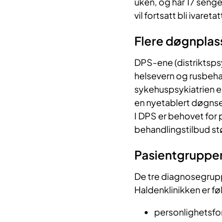
uken, og har 17 senge
vil fortsatt bli ivaret
Flere døgnplas
DPS-ene (distriktspsyk
helsevern og rusbehan
sykehuspsykiatrien e
en nyetablert døgnsek
I DPS er behovet for 
behandlingstilbud st
Pasientgruppe
De tre diagnosegrup
Haldenklinikken er f
personlighetsfors