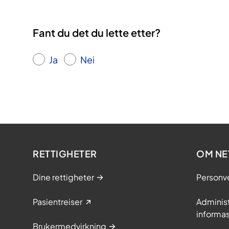
Fant du det du lette etter?
Ja
Nei
RETTIGHETER
OM NE
Dine rettigheter
Personv
Pasientreiser
Adminis
informa
Brukermedvirkning