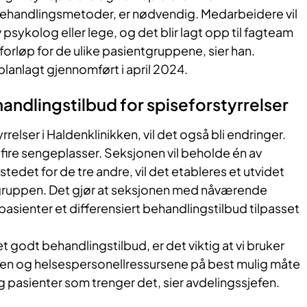
ehandlingsmetoder, er nødvendig. Medarbeidere vil
v psykolog eller lege, og det blir lagt opp til fagteam
orløp for de ulike pasientgruppene, sier han.
planlagt gjennomført i april 2024.
ndlingstilbud for spiseforstyrrelser
yrrelser i Haldenklinikken, vil det også bli endringer.
 fire sengeplasser. Seksjonen vil beholde én av
tedet for de tre andre, vil det etableres et utvidet
tgruppen. Det gjør at seksjonen med nåværende
 pasienter et differensiert behandlingstilbud tilpasset
 et godt behandlingstilbud, er det viktig at vi bruker
en og helsespersonellressursene på best mulig måte
lig pasienter som trenger det, sier avdelingssjefen.