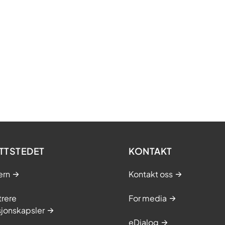
TTSTEDET
KONTAKT
ern
Kontakt oss
trere
For media
sjonskapsler
eDialog