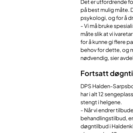
Det er utfordrende fo
på best mulig måte. De
psykologi, og for å d
- Vi må bruke spesial
måte slik at vi ivare
for å kunne gi flere
behov for dette, og me
nødvendig, sier avdel
Fortsatt døgnti
DPS Halden-Sarpsborg
har i alt 12 sengepla
stengt i helgene.
- Når vi endrer tilbude
behandlingstilbud, er d
døgntilbud i Haldenkl