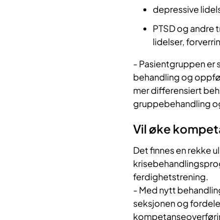
depressive lidels
PTSD og andre tr
lidelser, forverri
- Pasientgruppen er 
behandling og oppfølg
mer differensiert be
gruppebehandling og
Vil øke kompe
Det finnes en rekke u
krisebehandlingsprog
ferdighetstrening.
- Med nytt behandling
seksjonen og fordel
kompetanseoverføring