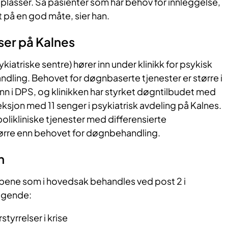
plasser. Så pasienter som har behov for innleggelse,
att på en god måte, sier han.
ser på Kalnes
iatriske sentre) hører inn under klinikk for psykisk
dling. Behovet for døgnbaserte tjenester er større i
nn i DPS, og klinikken har styrket døgntilbudet med
sjon med 11 senger i psykiatrisk avdeling på Kalnes.
polikliniske tjenester med differensierte
ørre enn behovet for døgnbehandling.
n
pene som i hovedsak behandles ved post 2 i
ølgende:
tyrrelser i krise