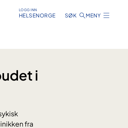
LOGG INN
HELSENORGE
SØK
MENY
udet i
sykisk
inikken fra