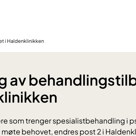
et i Haldenklinikken
ng av behandlingstilb
linikken
lere som trenger spesialistbehandling i p
å møte behovet, endres post 2 i Haldenkl