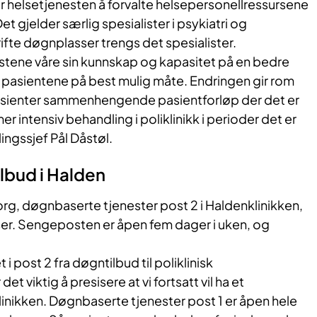
r helsetjenesten å forvalte helsepersonellressursene
t gjelder særlig spesialister i psykiatri og
rifte døgnplasser trengs det spesialister.
istene våre sin kunnskap og kapasitet på en bedre
tar pasientene på best mulig måte. Endringen gir rom
 pasienter sammenhengende pasientforløp der det er
r intensiv behandling i poliklinikk i perioder det er
ingssjef Pål Dåstøl.
lbud i Halden
, døgnbaserte tjenester post 2 i Haldenklinikken,
sser. Sengeposten er åpen fem dager i uken, og
t i post 2 fra døgntilbud til poliklinisk
et viktig å presisere at vi fortsatt vil ha et
inikken. Døgnbaserte tjenester post 1 er åpen hele