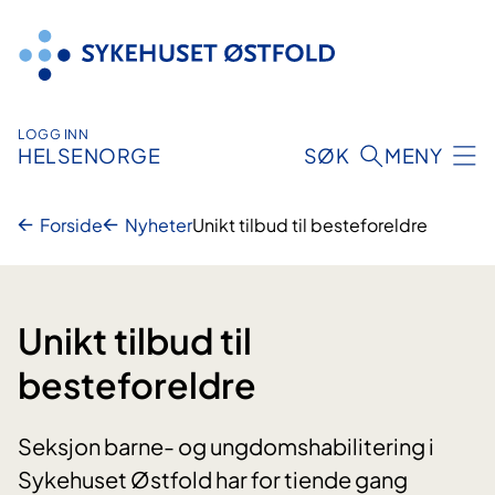
Hopp
til
innhold
LOGG INN
HELSENORGE
SØK
MENY
Forside
Nyheter
Unikt tilbud til besteforeldre
Unikt tilbud til
besteforeldre
Seksjon barne- og ungdomshabilitering i
Sykehuset Østfold har for tiende gang