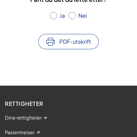
Ja
Nei
PDF-utskrift
RETTIGHETER
Dine rettigheter
Pasientreiser