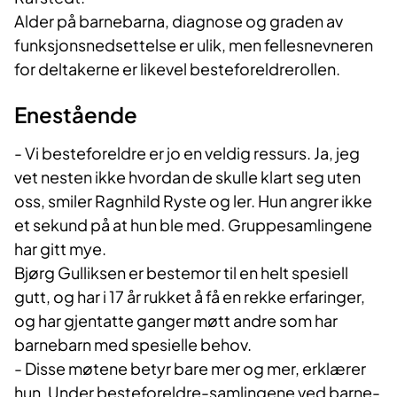
Alder på barnebarna, diagnose og graden av
funksjonsnedsettelse er ulik, men fellesnevneren
for deltakerne er likevel besteforeldrerollen.
Enestående
- Vi besteforeldre er jo en veldig ressurs. Ja, jeg
vet nesten ikke hvordan de skulle klart seg uten
oss, smiler Ragnhild Ryste og ler. Hun angrer ikke
et sekund på at hun ble med. Gruppesamlingene
har gitt mye.
Bjørg Gulliksen er bestemor til en helt spesiell
gutt, og har i 17 år rukket å få en rekke erfaringer,
og har gjentatte ganger møtt andre som har
barnebarn med spesielle behov.
- Disse møtene betyr bare mer og mer, erklærer
hun. Under besteforeldre-samlingene ved barne-