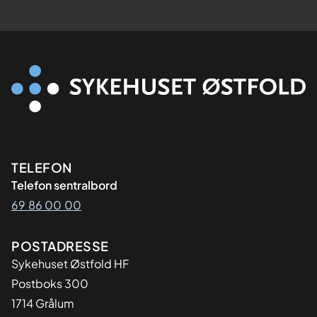
Kontaktinformasjon
TELEFON
Telefon sentralbord
69 86 00 00
Adresse
POSTADRESSE
Sykehuset Østfold HF
Postboks 300
1714 Grålum