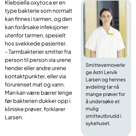
Klebsiella oxytoca er en
type bakterie som normalt
kan finnes i tarmen, og den
kan forårsake infeksjoner
utenfor tarmen, spesielt
hos svekkede pasienter.
- Tarmbakterier smitter fra
person til person via urene
Smittevernoverle
hender eller andre urene
ge Astri Lervik
kontaktpunkter, eller via
Larsen og hennes
forurenset mat og vann.
avdeling tar nå
Man kan være bærer lenge
mange prøver for
før bakterien dukker opp i
å undersøke et
mulig
kliniske prøver, forklarer
smitteutbrudd i
Larsen.
sykehuset.