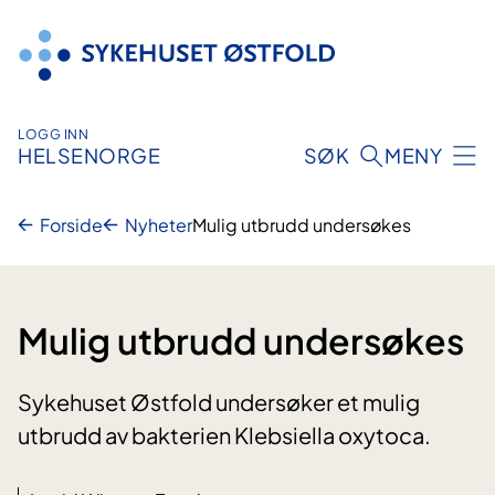
Hopp
til
innhold
LOGG INN
HELSENORGE
SØK
MENY
Forside
Nyheter
Mulig utbrudd undersøkes
Mulig utbrudd undersøkes
Sykehuset Østfold undersøker et mulig
utbrudd av bakterien Klebsiella oxytoca.