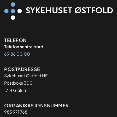
Kontaktinformasjon
TELEFON
Telefon sentralbord
69 86 00 00
Adresse
POSTADRESSE
Sykehuset Østfold HF
Postboks 300
1714 Grålum
Organisasjon
ORGANISASJONSNUMMER
983 971 768