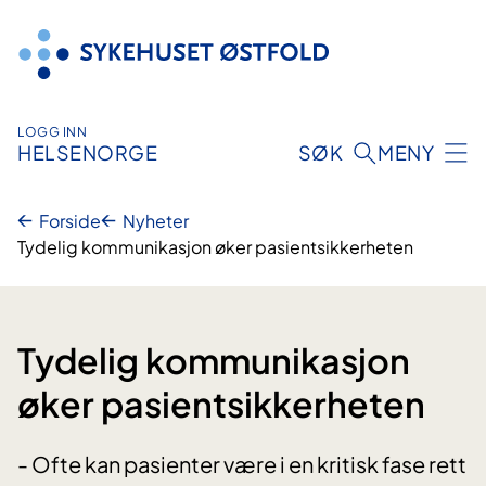
Hopp
til
innhold
LOGG INN
HELSENORGE
SØK
MENY
Forside
Nyheter
Tydelig kommunikasjon øker pasientsikkerheten
Tydelig kommunikasjon
øker pasientsikkerheten
- Ofte kan pasienter være i en kritisk fase rett