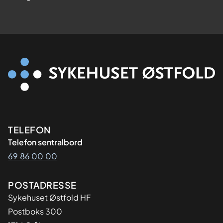
Kontaktinformasjon
TELEFON
Telefon sentralbord
69 86 00 00
Adresse
POSTADRESSE
Sykehuset Østfold HF
Postboks 300