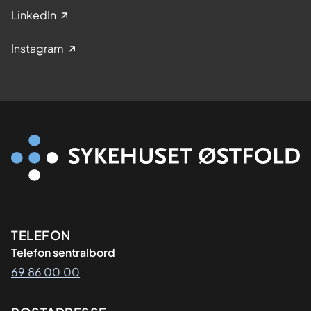
LinkedIn
Instagram
Kontaktinformasjon
TELEFON
Telefon sentralbord
69 86 00 00