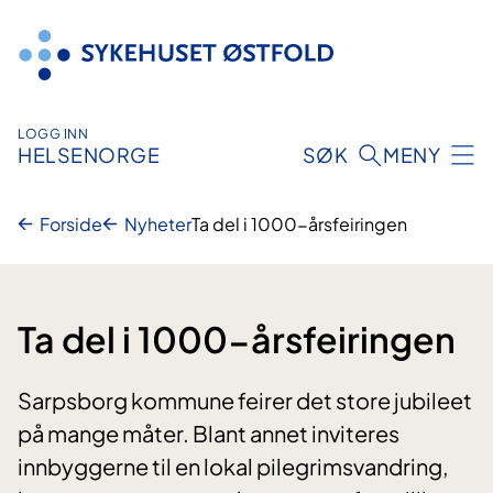
Hopp
til
innhold
LOGG INN
HELSENORGE
SØK
MENY
Forside
Nyheter
Ta del i 1000-årsfeiringen
Ta del i 1000-årsfeiringen
Sarpsborg kommune feirer det store jubileet
på mange måter. Blant annet inviteres
innbyggerne til en lokal pilegrimsvandring,