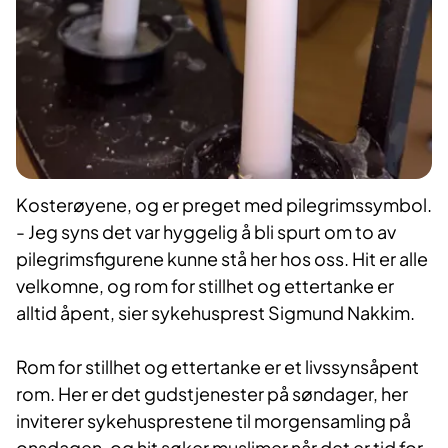
Kosterøyene, og er preget med pilegrimssymbol.
- Jeg syns det var hyggelig å bli spurt om to av
pilegrimsfigurene kunne stå her hos oss. Hit er alle
velkomne, og rom for stillhet og ettertanke er
alltid åpent, sier sykehusprest Sigmund Nakkim.
Rom for stillhet og ettertanke er et livssynsåpent
rom. Her er det gudstjenester på søndager, her
inviterer sykehusprestene til morgensamling på
onsdagen, og hit søker muslimer når det er tid for