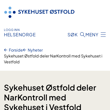
Hopp
til
innhold
LOGG INN
HELSENORGE
SØK
MENY
Forside
Nyheter
Sykehuset Østfold deler NarKontroll med Sykehuset i
Vestfold
Sykehuset Østfold deler
NarKontroll med
Sykehuset i Vestfold