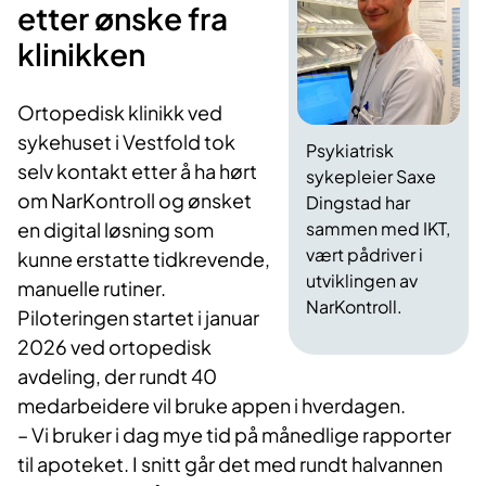
etter ønske fra
klinikken
Ortopedisk klinikk ved
sykehuset i Vestfold tok
Psykiatrisk
selv kontakt etter å ha hørt
sykepleier Saxe
om NarKontroll og ønsket
Dingstad har
en digital løsning som
sammen med IKT,
vært pådriver i
kunne erstatte tidkrevende,
utviklingen av
manuelle rutiner.
NarKontroll.
Piloteringen startet i januar
2026 ved ortopedisk
avdeling, der rundt 40
medarbeidere vil bruke appen i hverdagen.
– Vi bruker i dag mye tid på månedlige rapporter
til apoteket. I snitt går det med rundt halvannen