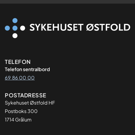
Kontaktinformasjon
TELEFON
Telefon sentralbord
69 86 00 00
Adresse
POSTADRESSE
Sykehuset Østfold HF
Postboks 300
1714 Grålum