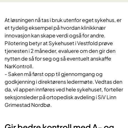
At løsningen nå tas i bruk utenfor eget sykehus, er
et tydelig eksempel på hvordan klinikknær
innovasjon kan skape verdi også for andre.
Pilotering betyr at Sykehuset i Vestfold prøve
tjenesten i 2 måneder, evaluere om den gir den
nytten de så for seg og så eventuelt anskaffe
NarKontroll.
- Saken må først opp til gjennomgang og
godkjenning i direktørens ledermøte. Vedtas den
da, vil appen innføres ved hele sykehuset, forteller
seksjonsleder på ortopedisk avdeling i SiV Linn
Grimestad Nordbø.
Gir bedre kontroll med A- og