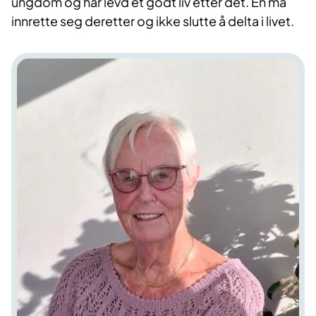
ungdom og har levd et godt liv etter det. En må
innrette seg deretter og ikke slutte å delta i livet.