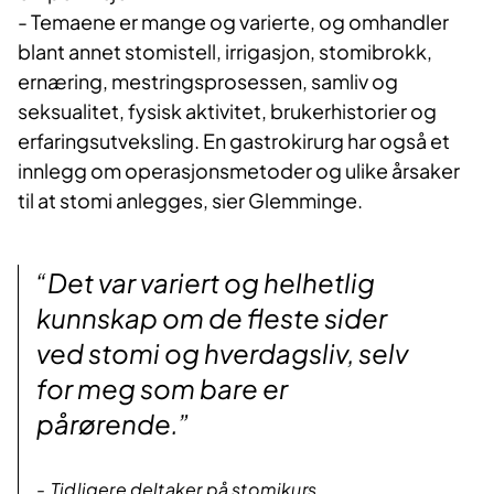
tykktarmsstomi er som oftest
- Temaene er mange og varierte, og omhandler
permanent, men noen ganger er den
blant annet stomistell, irrigasjon, stomibrokk,
midlertidig.
ernæring, mestringsprosessen, samliv og
seksualitet, fysisk aktivitet, brukerhistorier og
Utlagt tynntarm (ileostomi) o
g fra
erfaringsutveksling. En gastrokirurg har også et
den vil det komme løs til grøtet
innlegg om operasjonsmetoder og ulike årsaker
avføring. En tynntarmsstomi kan
til at stomi anlegges, sier Glemminge.
være permanent, men oftest er den
midlertidig.
“Det var variert og helhetlig
Urostomi (Brickerdeviasjon).
Det
kunnskap om de fleste sider
finnes også stomier som leder ut urin.
Disse er laget av en tynntarmsbit. En
ved stomi og hverdagsliv, selv
urostomi er alltid permanent.
for meg som bare er
pårørende.”
Kilde:
Stomi (utlagt tarm) - Helsenorge
Tidligere deltaker på stomikurs