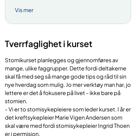
eller urinveier, eller fjerne
sykdomsårsaken helt.
Vis mer
Forekomst
Utlagt tarm er ikke uvanlig. I Norge er det
Tverrfaglighet i kurset
over 24 000 mennesker som til enhver tid
lever med stomi. Det er rundt 2000 nye
stomiopererte hvert år, av disse cirka 200
Stomikurset planlegges og gjennomføres av
i Østfold.
mange, ulike faggrupper. Dette fordi deltakerne
skal få med seg så mange gode tips og råd til sin
Ulike typer stomi
nye hverdag som mulig. Jo mer verktøy man har, jo
lettere er det å fokusere på livet - ikke bare på
En stomi kan bli anlagt ulike steder på
stomien.
tarmen, og har navn etter den tarmenden
- Vi er to stomisykepleiere som leder kurset. I år er
som er lagt ut:
det kreftsykepleier Marie Vigen Andersen som
Utlagt tykktarm (kolostomi)
leder
skal være med fordi stomisykepleier Ingrid Thoen
ut fast formet avføring. En
er i permisjon.