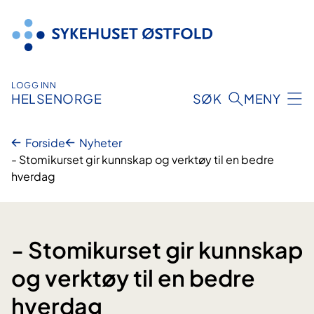
Hopp
til
innhold
LOGG INN
HELSENORGE
SØK
MENY
Forside
Nyheter
- Stomikurset gir kunnskap og verktøy til en bedre
hverdag
- Stomikurset gir kunnskap
og verktøy til en bedre
hverdag