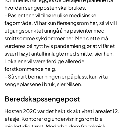
hvordan sengeposten skal brukes.
-
Pasientene vil tilhøre ulike medisinske
fagområde. Vi har kun flersengsrom her, så vi vil i
utgangspunktet unngå å ha pasienter med
smittsomme sykdommer her. Men dette må
vurderes på nytt hvis pandemien gjør at vi får et
svært høyt antall innlagte med smitte, sier hun.
Lokalene vil være ferdige allerede
førstkommende helg.
- Så snart bemanningen er på plass, kan vi ta
sengeplassene i bruk, sier Nilsen.
Beredskapssengepost
Høsten 2020 var det hektisk aktivitet i arealet i 2.
etasje. Kontorer og undervisningsrom ble
midlertidig tømt. Medarbeidere fra teknisk