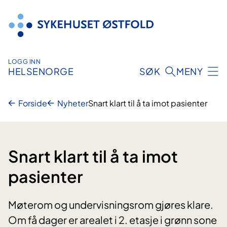
Hopp
til
innhold
LOGG INN
HELSENORGE
SØK
MENY
Forside
Nyheter
Snart klart til å ta imot pasienter
Snart klart til å ta imot
pasienter
Møterom og undervisningsrom gjøres klare.
Om få dager er arealet i 2. etasje i grønn sone