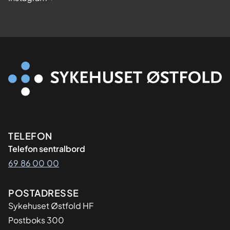
Kontaktinformasjon
TELEFON
Telefon sentralbord
69 86 00 00
Adresse
POSTADRESSE
Sykehuset Østfold HF
Postboks 300