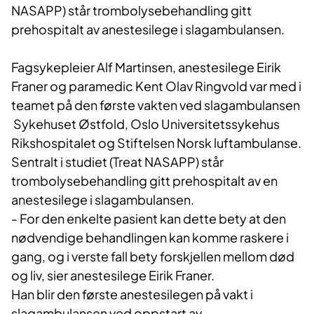
NASAPP) står trombolysebehandling gitt
prehospitalt av anestesilege i slagambulansen.
Fagsykepleier Alf Martinsen, anestesilege Eirik
Franer og paramedic Kent Olav Ringvold var med i
teamet på den første vakten ved slagambulansen
Sykehuset Østfold, Oslo Universitetssykehus
Rikshospitalet og Stiftelsen Norsk luftambulanse.
Sentralt i studiet (Treat NASAPP) står
trombolysebehandling gitt prehospitalt av en
anestesilege i slagambulansen.
- For den enkelte pasient kan dette bety at den
nødvendige behandlingen kan komme raskere i
gang, og i verste fall bety forskjellen mellom død
og liv, sier anestesilege Eirik Franer.
Han blir den første anestesilegen på vakt i
slagambulansen ved oppstart av