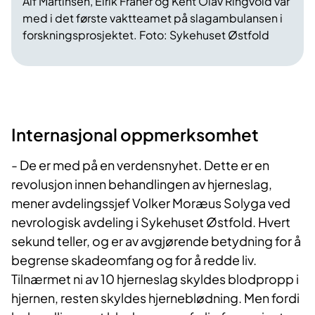
Alf Martinsen, Eirik Franer og Kent Olav Ringvold var
med i det første vaktteamet på slagambulansen i
forskningsprosjektet. Foto: Sykehuset Østfold
Internasjonal oppmerksomhet
- De er med på en verdensnyhet. Dette er en
revolusjon innen behandlingen av hjerneslag,
mener avdelingssjef Volker Moræus Solyga ved
nevrologisk avdeling i Sykehuset Østfold. Hvert
sekund teller, og er av avgjørende betydning for å
begrense skadeomfang og for å redde liv.
Tilnærmet ni av 10 hjerneslag skyldes blodpropp i
hjernen, resten skyldes hjerneblødning. Men fordi