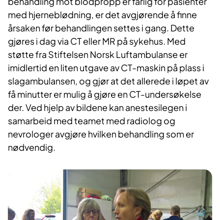
behandling mot blodpropp er farlig for pasienter
med hjerneblødning, er det avgjørende å finne
årsaken før behandlingen settes i gang. Dette
gjøres i dag via CT eller MR på sykehus. Med
støtte fra Stiftelsen Norsk Luftambulanse er
imidlertid en liten utgave av CT-maskin på plass i
slagambulansen, og gjør at det allerede i løpet av
få minutter er mulig å gjøre en CT-undersøkelse
der. Ved hjelp av bildene kan anestesilegen i
samarbeid med teamet med radiolog og
nevrologer avgjøre hvilken behandling som er
nødvendig.