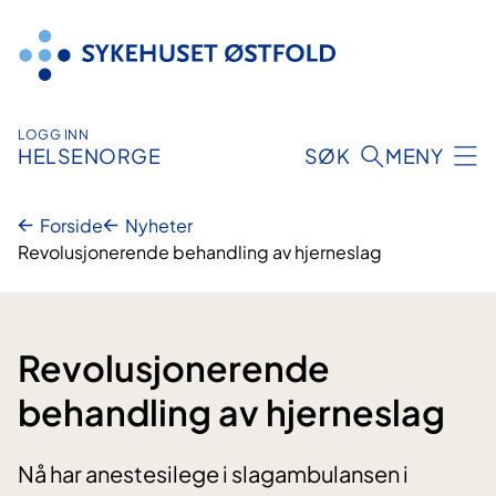
Hopp
til
innhold
LOGG INN
HELSENORGE
SØK
MENY
Forside
Nyheter
Revolusjonerende behandling av hjerneslag
Revolusjonerende
behandling av hjerneslag
Nå har anestesilege i slagambulansen i