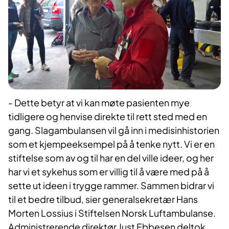
- Dette betyr at vi kan møte pasienten mye
tidligere og henvise direkte til rett sted med en
gang. Slagambulansen vil gå inn i medisinhistorien
som et kjempeeksempel på å tenke nytt. Vi er en
stiftelse som av og til har en del ville ideer, og her
har vi et sykehus som er villig til å være med på å
sette ut ideen i trygge rammer. Sammen bidrar vi
til et bedre tilbud, sier generalsekretær Hans
Morten Lossius i Stiftelsen Norsk Luftambulanse.
Administrerende direktør Just Ebbesen deltok