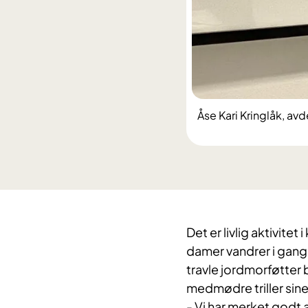
Åse Kari Kringlåk, avd
Det er livlig aktivite
damer vandrer i gangen
travle jordmorføtter
medmødre triller sin
- Vi har merket godt a