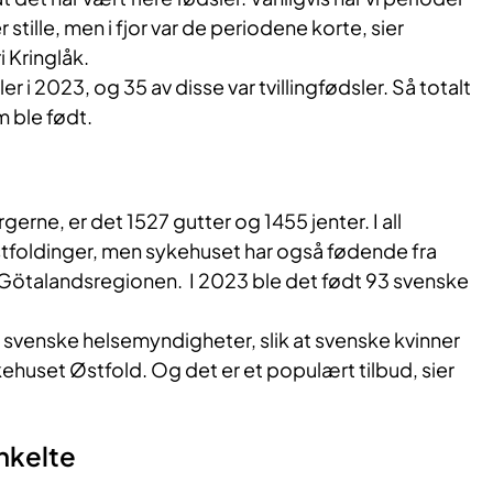
 stille, men i fjor var de periodene korte, sier
i Kringlåk.
ler i 2023, og 35 av disse var tvillingfødsler. Så totalt
 ble født.
erne, er det 1527 gutter og 1455 jenter. I all
tfoldinger, men sykehuset har også fødende fra
 Götalandsregionen. I 2023 ble det født 93 svenske
d svenske helsemyndigheter, slik at svenske kvinner
kehuset Østfold. Og det er et populært tilbud, sier
nkelte