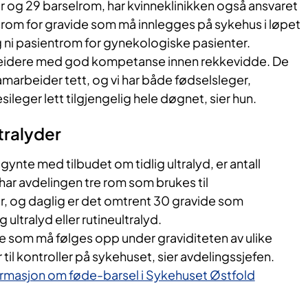
tuer og 29 barselrom, har kvinneklinikken også ansvaret
srom for gravide som må innlegges på sykehus i løpet
 ni pasientrom for gynekologiske pasienter.
rbeidere med god kompetanse innen rekkevidde. De
marbeider tett, og vi har både fødselsleger,
ileger lett tilgjengelig hele døgnet, sier hun.
tralyder
ynte med tilbudet om tidlig ultralyd, er antall
 har avdelingen tre rom som brukes til
r, og daglig er det omtrent 30 gravide som
ultralyd eller rutineultralyd.
vide som må følges opp under graviditeten av ulike
il kontroller på sykehuset, sier avdelingssjefen.
formasjon om føde-barsel i Sykehuset Østfold