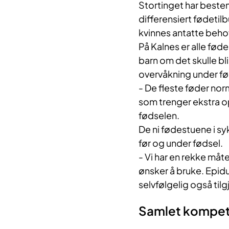
Stortinget har bestemt
differensiert fødetil
kvinnes antatte beho
På Kalnes er alle føde
barn om det skulle bl
overvåkning under fødse
- De fleste føder nor
som trenger ekstra o
fødselen.
De ni fødestuene i s
før og under fødsel.
- Vi har en rekke måt
ønsker å bruke. Epidu
selvfølgelig også tilg
Samlet kompe