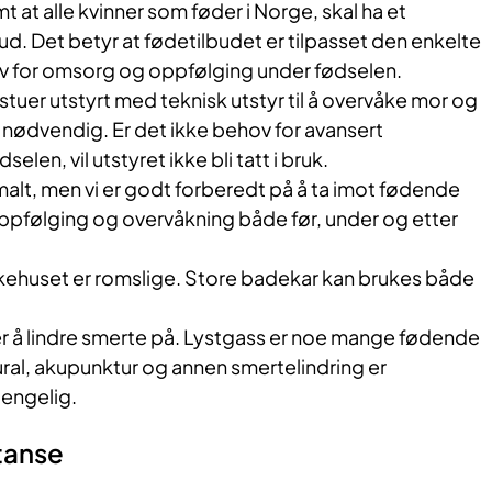
 at alle kvinner som føder i Norge, skal ha et
bud. Det betyr at fødetilbudet er tilpasset den enkelte
v for omsorg og oppfølging under fødselen.
stuer utstyrt med teknisk utstyr til å overvåke mor og
i nødvendig. Er det ikke behov for avansert
len, vil utstyret ikke bli tatt i bruk.
malt, men vi er godt forberedt på å ta imot fødende
ppfølging og overvåkning både før, under og etter
ykehuset er romslige. Store badekar kan brukes både
er å lindre smerte på. Lystgass er noe mange fødende
ral, akupunktur og annen smertelindring er
jengelig.
tanse