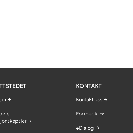
TTSTEDET
KONTAKT
ern
Kontakt oss
trere
For media
sjonskapsler
eDialog