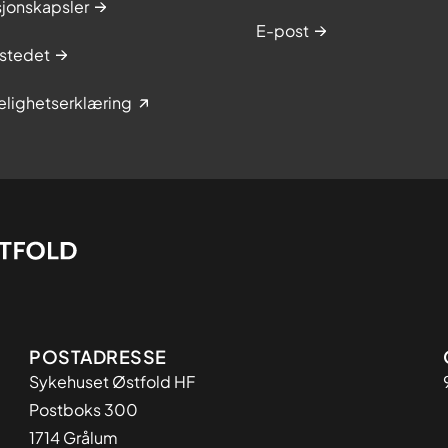
sjonskapsler
E-post
stedet
elighetserklæring
Adresse
POSTADRESSE
Sykehuset Østfold HF
Postboks 300
1714 Grålum