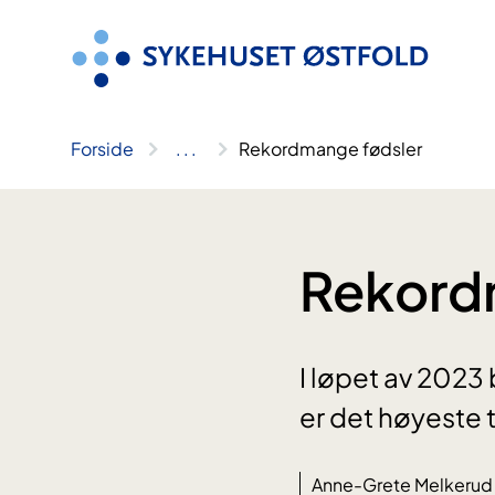
Hopp
til
innhold
Forside
..
.
Rekordmange fødsler
Rekord
I løpet av 2023
er det høyeste 
Anne-Grete Melkerud