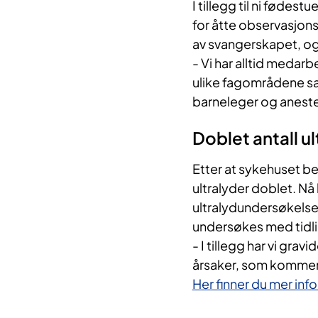
I tillegg til ni fødes
for åtte observasjon
av svangerskapet, og
- Vi har alltid meda
ulike fagområdene sa
barneleger og anestes
Doblet antall ul
Etter at sykehuset beg
ultralyder doblet. Nå
ultralydundersøkelse
undersøkes med tidlig 
- I tillegg har vi gra
årsaker, som kommer t
Her finner du mer in