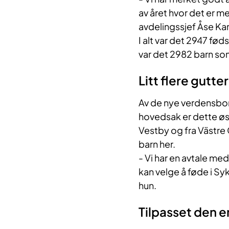
av året hvor det er mer
avdelingssjef Åse Kar
I alt var det 2947 føds
var det 2982 barn som
Litt flere gutter
Av de nye verdensborg
hovedsak er dette øs
Vestby og fra Västre
barn her.
- Vi har en avtale me
kan velge å føde i Sy
hun.
Tilpasset den e