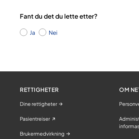
Fant du det du lette etter?
Ja
Nei
RETTIGHETER
OM NE
Dine rettigheter
Personv
Pasientreiser
Adminis
informa
Brukermedvirkning