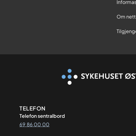
Informa
Om nett
Tilgjeng
Kontaktinformasjon
TELEFON
Telefon sentralbord
69 86 00 00