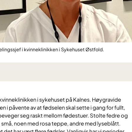
elingssjef i kvinneklinikken i Sykehuset Østfold.
t i kvinneklinikken i sykehuset på Kalnes. Høygravide
 i påvente av at fødselen skal sette i gang for fullt,
 beveger seg raskt mellom fødestuer. Stolte fedre og
e små, noen med rosa teppe, andre med lyseblått.
t det har vært flere fødsler. Vanligvis har vi perioder