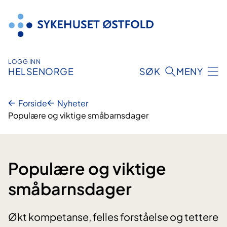
Hopp
til
innhold
LOGG INN
HELSENORGE
SØK
MENY
Forside
Nyheter
Populære og viktige småbarnsdager
Populære og viktige
småbarnsdager
Økt kompetanse, felles forståelse og tettere