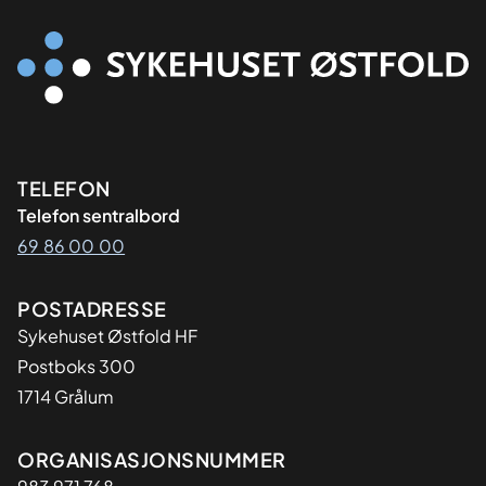
Kontaktinformasjon
TELEFON
Telefon sentralbord
69 86 00 00
Adresse
POSTADRESSE
Sykehuset Østfold HF
Postboks 300
1714 Grålum
Organisasjon
ORGANISASJONSNUMMER