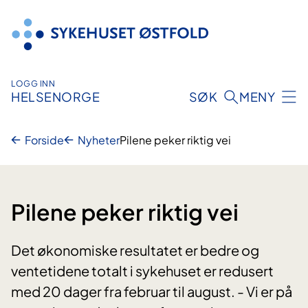
Hopp
til
innhold
LOGG INN
HELSENORGE
SØK
MENY
Forside
Nyheter
Pilene peker riktig vei
Pilene peker riktig vei
Det økonomiske resultatet er bedre og
ventetidene totalt i sykehuset er redusert
med 20 dager fra februar til august. - Vi er på