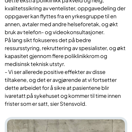
dette ekstra poliklinikk på kveld og helg,
kvalitetssikring av ventelister, oppgavedeling der
oppgaver kan flyttes fra en yrkesgruppe til en
annen, avtaler med andre helseforetak, og økt
bruk av telefon- og videokonsultasjoner.
På lang sikt fokuseres det på bedre
ressursstyring, rekruttering av spesialister, og økt
kapasitet gjennom flere poliklinikkrom og
medisinsk teknisk utstyr.
- Vi ser allerede positive effekter av disse
tiltakene, og det er avgjørende at vi fortsetter
dette arbeidet for å sikre at pasientene blir
ivaretatt på sykehuset og kommer til time innen
frister som er satt, sier Stensvold.