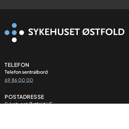
Kontaktinformasjon
TELEFON
Telefon sentralbord
69 86 00 00
Adresse
POSTADRESSE
Sykehuset Østfold HF
Postboks 300
1714 Grålum