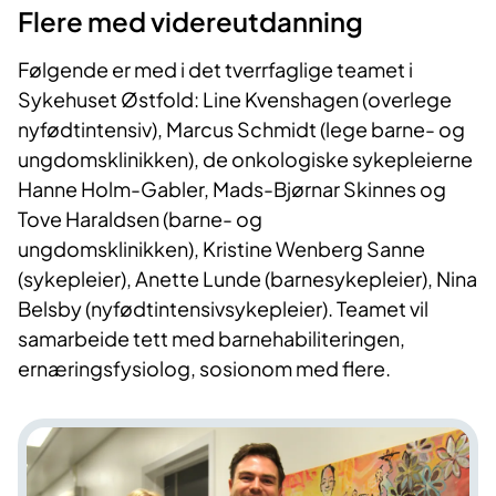
Flere med videreutdanning
Følgende er med i det tverrfaglige teamet i
Sykehuset Østfold: Line Kvenshagen (overlege
nyfødtintensiv), Marcus Schmidt (lege barne- og
ungdomsklinikken), de onkologiske sykepleierne
Hanne Holm-Gabler, Mads-Bjørnar Skinnes og
Tove Haraldsen (barne- og
ungdomsklinikken), Kristine Wenberg Sanne
(sykepleier), Anette Lunde (barnesykepleier), Nina
Belsby (nyfødtintensivsykepleier). Teamet vil
samarbeide tett med barnehabiliteringen,
ernæringsfysiolog, sosionom med flere.