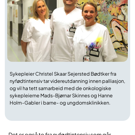
Sykepleier Christel Skaar Sejersted Bødtker fra
nyfødtintensiv tar videreutdanning innen palliasjon,
og vil ha tett samarbeid med de onkologiske
sykepleierne Mads-Bjørnar Skinnes og Hanne
Holm-Gabler i barne- og ungdomsklinikken.
- Det er også to fra nyfødtintensiv som går