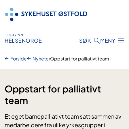
Hopp
til
innhold
LOGG INN
HELSENORGE
SØK
MENY
Forside
Nyheter
Oppstart for palliativt team
Oppstart for palliativt
team
Et eget barnepalliativt team satt sammen av
medarbeidere fra ulike yrkesgrupper i