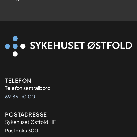
Kontaktinformasjon
TELEFON
Telefon sentralbord
69 86 00 00
Adresse
POSTADRESSE
Sykehuset Østfold HF
Postboks 300