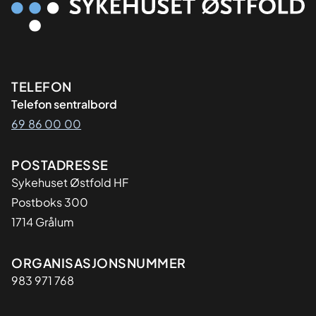
Kontaktinformasjon
TELEFON
Telefon sentralbord
69 86 00 00
Adresse
POSTADRESSE
Sykehuset Østfold HF
Postboks 300
1714 Grålum
Organisasjon
ORGANISASJONSNUMMER
983 971 768