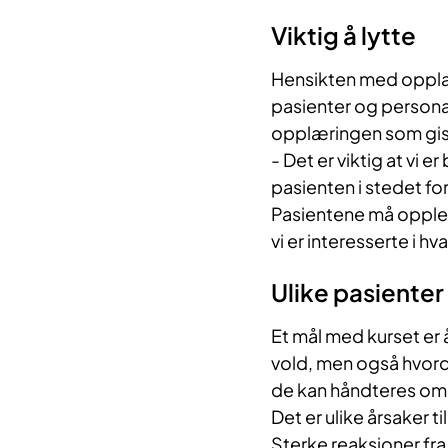
Viktig å lytte
Hensikten med opplæri
pasienter og persona
opplæringen som gis
- Det er viktig at vi e
pasienten i stedet f
Pasientene må oppleve
vi er interesserte i hv
Ulike pasienter
Et mål med kurset er 
vold, men også hvordan
de kan håndteres om 
Det er ulike årsaker 
Sterke reaksjoner fra