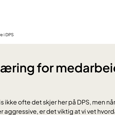
e i DPS
æring for medarbeid
is ikke ofte det skjer her på DPS, men nå
 aggressive, er det viktig at vi vet hvord