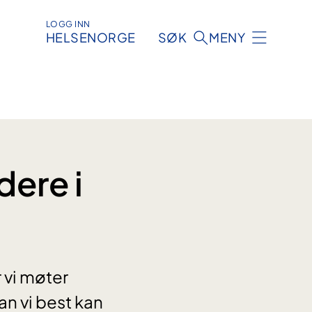
LOGG INN
HELSENORGE
SØK
MENY
ere i
r vi møter
an vi best kan