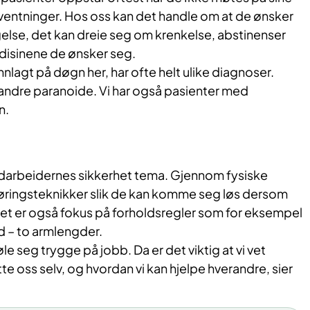
ventninger. Hos oss kan det handle om at de ønsker
else, det kan dreie seg om krenkelse, abstinenser
medisinene de ønsker seg.
nnlagt på døgn her, har ofte helt ulike diagnoser.
andre paranoide. Vi har også pasienter med
.​
darbeidernes sikkerhet tema. Gjennom fysiske
gjøringsteknikker slik de kan komme seg løs dersom
Det er også fokus på forholdsregler som for eksempel
d – to armlengder.
e seg trygge på jobb. Da er det viktig at vi vet
te oss selv, og hvordan vi kan hjelpe hverandre, sier