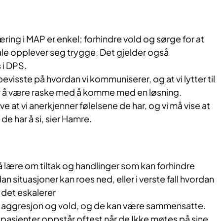
ng i MAP er enkel; forhindre vold og sørge for at
le opplever seg trygge. Det gjelder også
 i DPS.
r bevisste på hvordan vi kommuniserer, og at vi lytter til
or å være raske med å komme med en løsning.
 at vi anerkjenner følelsene de har, og vi må vise at
a de har å si, sier Hamre.
å lære om tiltak og handlinger som kan forhindre
 situasjoner kan roes ned, eller i verste fall hvordan
det eskalerer
til aggresjon og vold, og de kan være sammensatte.
 pasienter oppstår oftest når de Ikke møtes på sine