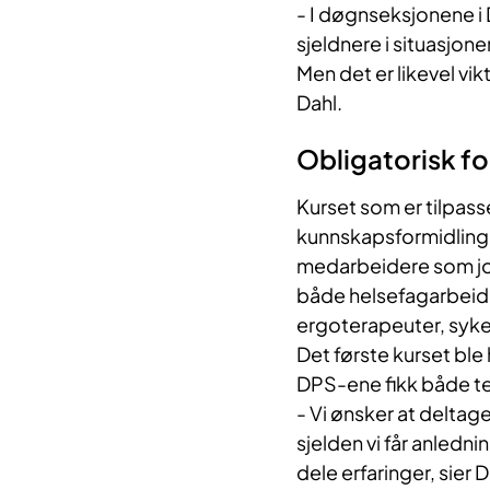
- I døgnseksjonene i D
sjeldnere i situasjon
Men det er likevel vikt
Dahl.
Obligatorisk for
Kurset som er tilpas
kunnskapsformidling, 
medarbeidere som job
både helsefagarbeide
ergoterapeuter, syke
Det første kurset ble 
DPS-ene fikk både te
- Vi ønsker at deltage
sjelden vi får anlednin
dele erfaringer, sier D