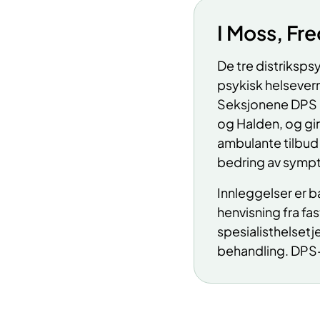
I Moss, Fr
De tre distrikspsy
psykisk helsever
Seksjonene DPS d
og Halden, og gir
ambulante tilbud 
bedring av symp
Innleggelser er ba
henvisning fra fa
spesialisthelsetj
behandling. DPS-
​