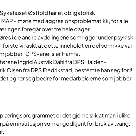
i Sykehuset Østfold har et obligatorisk
MAP - møte med aggresjonsproblematikk, for alle
ingen foregår over tre hele dager.
nføres i de andre avdelingene som ligger under psykisk
 forsto vi raskt at dette inneholdt en del som ikke var
som jobber i DPS-ene, sier Hamre.
rene Ingrid Austvik Dahl fra DPS Halden-
ik Olsen fra DPS Fredrikstad, bestemte han seg for å
 at det egner seg bedre for medarbeiderne som jobber
plæringsprogrammet er det gjerne slik at man i ulike
 på en institusjon som er godkjent for bruk av tvang,
r.