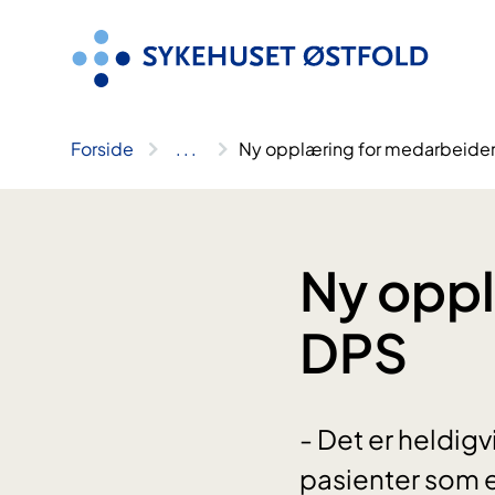
Hopp
til
innhold
Forside
..
.
Ny opplæring for medarbeider
Ny oppl
DPS
- Det er heldigv
pasienter som er