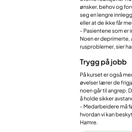
ønsker, behov og for
seg en lengre innlegg
eller at de ikke får 
- Pasientene som er i
Noen er deprimerte, 
rusproblemer, sier han
Trygg på jobb
På kurset er også me
øvelser lærer de fri
noen går til angrep. 
å holde sikker avstan
- Medarbeidere må føl
hvordan vi kan beskyt
Hamre.