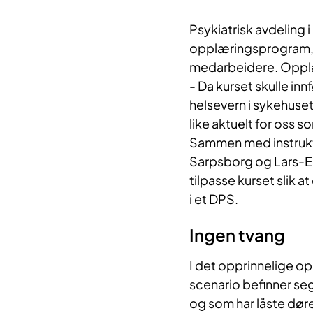
Psykiatrisk avdeling 
opplæringsprogram, 
medarbeidere. Opplær
- Da kurset skulle in
helsevern i sykehuset,
like aktuelt for oss 
Sammen med instruktø
Sarpsborg og Lars-Er
tilpasse kurset slik
i et DPS.
Ingen tvang
I det opprinnelige op
scenario befinner seg
og som har låste døre