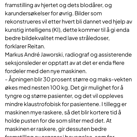
framstilling av hjertet og dets blodårer, og
karundersøkelser for øvrig. Bilder som
rekonstrueres vil etter hvert bli dannet ved hjelp av
kunstig intelligens (KI), dette kommer til å gi enda
bedre bildekvalitet med lave stråledoser,
forklarer Reitan.
Markus André Jaworski, radiograf og assisterende
seksjonsleder er opptatt av at det er enda flere
fordeler med den nye maskinen.
- Åpningen blir 30 prosent større og maks-vekten
økes med nesten 100 kg. Det gir mulighet for å
tyngre og større pasienter, og det vil oppleves
mindre klaustrofobisk for pasientene. I tillegg er
maskinen mye raskere, så det blir kortere tid å
holde pusten for de som sliter med det. At
maskinen er raskere, gir dessuten bedre
fremstilling av organer i bevegelse, som for