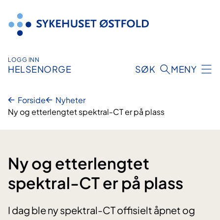
Hopp
til
innhold
LOGG INN
HELSENORGE
SØK
MENY
Forside
Nyheter
Ny og etterlengtet spektral-CT er på plass
Ny og etterlengtet
spektral-CT er på plass
I dag ble ny spektral-CT offisielt åpnet og