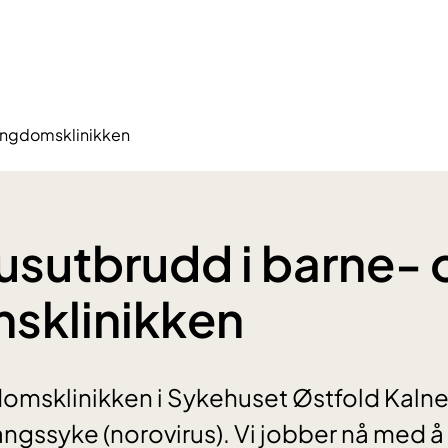
 ungdomsklinikken
usutbrudd i barne- 
sklinikken
msklinikken i Sykehuset Østfold Kalnes
gangssyke (norovirus). Vi jobber nå med 