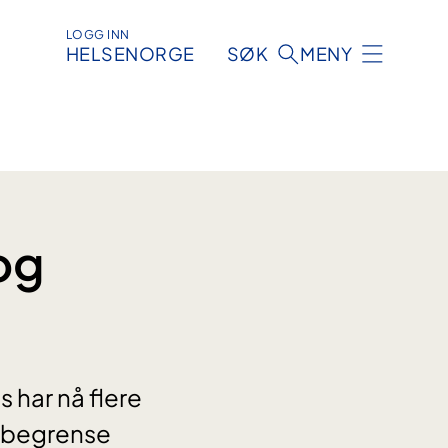
LOGG INN
HELSENORGE
SØK
MENY
og
 har nå flere
å begrense