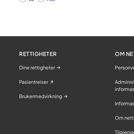
RETTIGHETER
OM NE
Dine rettigheter
Personv
Pasientreiser
Adminis
informa
Brukermedvirkning
Informa
Om nett
Tilgjeng