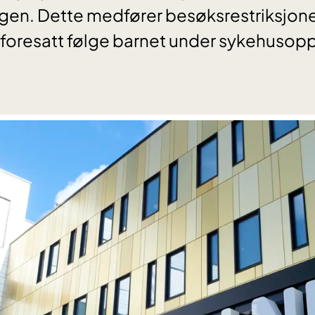
en. Dette medfører besøksrestriksjoner.
n foresatt følge barnet under sykehusop