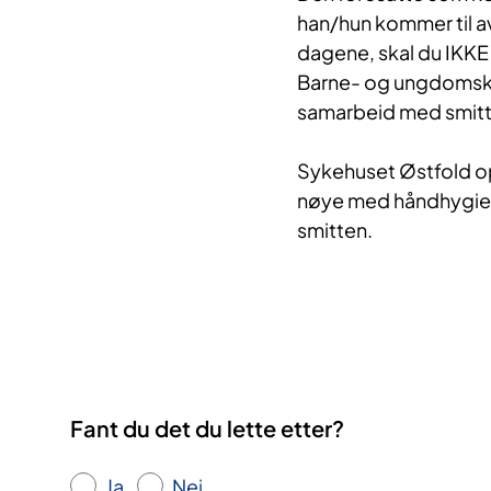
han/hun kommer til av
dagene, skal du IKKE
Barne- og ungdomsklin
samarbeid med smitt
Sykehuset Østfold op
nøye med håndhygien
smitten.
​
Fant du det du lette etter?
Ja
Nei