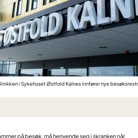
nikken i Sykehuset Østfold Kalnes innfører nye besøksrestr
ommer på besøk, må henvende seg i skranken når