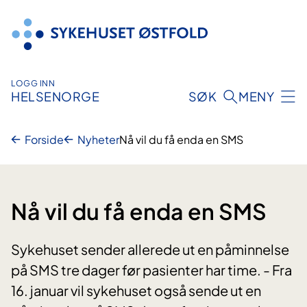
Hopp
til
innhold
LOGG INN
HELSENORGE
SØK
MENY
Forside
Nyheter
Nå vil du få enda en SMS
Nå vil du få enda en SMS
Sykehuset sender allerede ut en påminnelse
på SMS tre dager før pasienter har time. - Fra
16. januar vil sykehuset også sende ut en