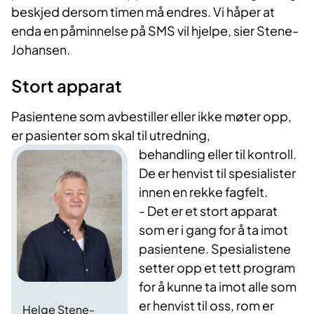
beskjed dersom timen må endres. Vi håper at
enda en påminnelse på SMS vil hjelpe, sier Stene-
Johansen.
Stort apparat
Pasientene som avbestiller eller ikke møter opp,
er pasienter som skal til utredning,
behandling eller til kontroll.
De er henvist til spesialister
innen en rekke fagfelt.
- Det er et stort apparat
som er i gang for å ta imot
pasientene. Spesialistene
setter opp et tett program
for å kunne ta imot alle som
er henvist til oss, rom er
Helge Stene-