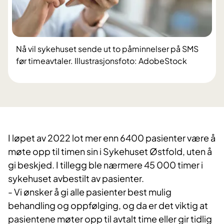
Nå vil sykehuset sende ut to påminnelser på SMS
før timeavtaler. Illustrasjonsfoto: AdobeStock
I løpet av 2022 lot mer enn 6400 pasienter være å
møte opp til timen sin i Sykehuset Østfold, uten å
gi beskjed. I tillegg ble nærmere 45 000 timer i
sykehuset avbestilt av pasienter.
- Vi ønsker å gi alle pasienter best mulig
behandling og oppfølging, og da er det viktig at
pasientene møter opp til avtalt time eller gir tidlig