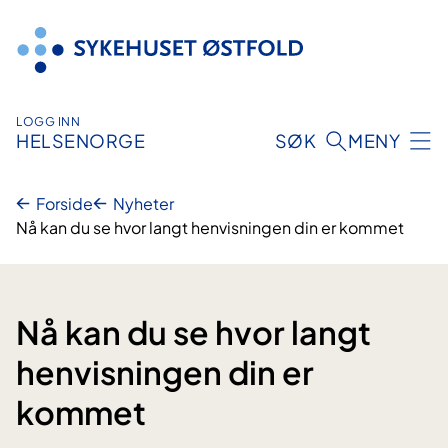
Hopp
til
innhold
LOGG INN
HELSENORGE
SØK
MENY
Forside
Nyheter
Nå kan du se hvor langt henvisningen din er kommet
Nå kan du se hvor langt
henvisningen din er
kommet