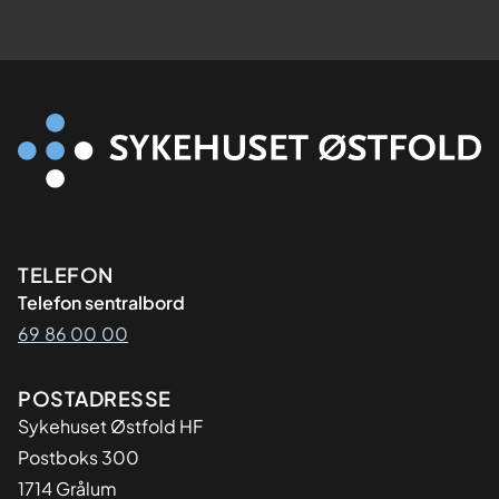
Kontaktinformasjon
TELEFON
Telefon sentralbord
69 86 00 00
Adresse
POSTADRESSE
Sykehuset Østfold HF
Postboks 300
1714 Grålum