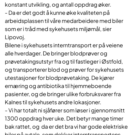
konstant utvikling, og antall oppdrag øker.
- Da er det godt å kunne øke kvaliteten på
arbeidsplassen til våre medarbeidere med biler
som er i tråd med sykehusets miljømål, sier
Lipovoj.
Bilene i sykehusets interntransport er på veiene
alle hverdager. De bringer blodprøver og
prøvetakingsutstyr fra og til fastleger i Østfold,
og transporterer blod og prøver for sykehusets
utestasjoner for blodprøvetaking. De kjører
ernæring og antibiotika til hjemmeboende
pasienter, og de bringer ulike forbruksvarer fra
Kalnes til sykehusets andre lokasjoner.
- Vi har totalt ni sjåfører som løser i gjennomsnitt
1300 oppdrag hver uke. Det betyr mange timer
bak rattet, og da er det bra vi har gode elektriske
biler på avtale, som dekker interntransportens