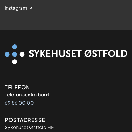
Instagram
Kontaktinformasjon
TELEFON
Telefon sentralbord
69 86 00 00
Adresse
POSTADRESSE
Sykehuset Østfold HF