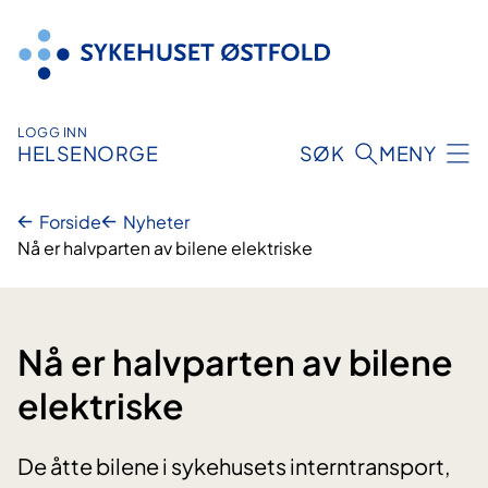
Hopp
til
innhold
LOGG INN
HELSENORGE
SØK
MENY
Forside
Nyheter
Nå er halvparten av bilene elektriske
Nå er halvparten av bilene
elektriske
De åtte bilene i sykehusets interntransport,