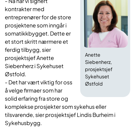
- Nå har vi signert
kontrakter med
entreprenører for de store
prosjektene som inngår i
somatikkbygget. Dette er
et stort skritt nærmere et
ferdig tilbygg, sier
Anette
prosjektsjef Anette
Siebenherz,
Siebenherz i Sykehuset
prosjektsjef
Østfold.
Sykehuset
- Det har vært viktig for oss
Østfold
å velge firmaer som har
solid erfaring fra store og
komplekse prosjekter som sykehus eller
tilsvarende, sier prosjektsjef Lindis Burheim i
Sykehusbygg.