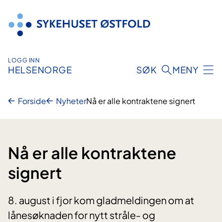
Hopp
til
innhold
LOGG INN
HELSENORGE
SØK
MENY
Forside
Nyheter
Nå er alle kontraktene signert
Nå er alle kontraktene
signert
8. august i fjor kom gladmeldingen om at
lånesøknaden for nytt stråle- og