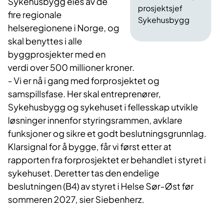
Sykehusbygg eies av de
prosjektsjef
fire regionale
Sykehusbygg
helseregionene i Norge, og
skal benyttes i alle
byggprosjekter med en
verdi over 500 millioner kroner.
- Vi er nå i gang med forprosjektet og
samspillsfase. Her skal entreprenører,
Sykehusbygg og sykehuset i fellesskap utvikle
løsninger innenfor styringsrammen, avklare
funksjoner og sikre et godt beslutningsgrunnlag.
Klarsignal for å bygge, får vi først etter at
rapporten fra forprosjektet er behandlet i styret i
sykehuset. Deretter tas den endelige
beslutningen (B4) av styret i Helse Sør-Øst før
sommeren 2027, sier Siebenherz.