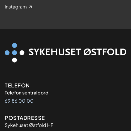
Instagram
Kontaktinformasjon
TELEFON
Telefon sentralbord
69 86 00 00
Adresse
POSTADRESSE
Sykehuset Østfold HF