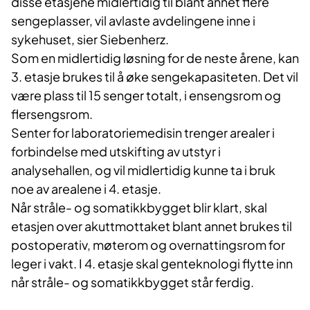
disse etasjene midlertidig til blant annet flere
sengeplasser, vil avlaste avdelingene inne i
sykehuset, sier Siebenherz.
Som en midlertidig løsning for de neste årene, kan
3. etasje brukes til å øke sengekapasiteten. Det vil
være plass til 15 senger totalt, i ensengsrom og
flersengsrom.
Senter for laboratoriemedisin trenger arealer i
forbindelse med utskifting av utstyr i
analysehallen, og vil midlertidig kunne ta i bruk
noe av arealene i 4. etasje.
Når stråle- og somatikkbygget blir klart, skal
etasjen over akuttmottaket blant annet brukes til
postoperativ, møterom og overnattingsrom for
leger i vakt. I 4. etasje skal genteknologi flytte inn
når stråle- og somatikkbygget står ferdig.