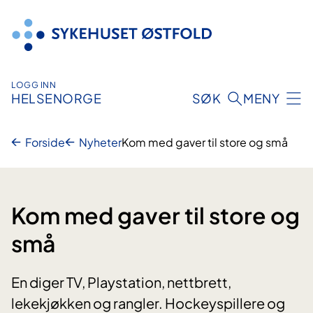
Hopp
til
innhold
LOGG INN
HELSENORGE
SØK
MENY
Forside
Nyheter
Kom med gaver til store og små
Kom med gaver til store og
små
En diger TV, Playstation, nettbrett,
lekekjøkken og rangler. Hockeyspillere og