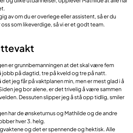
er og ulike utdannelser, opplever Mathilde at alle har
et.
ig av om du er overlege eller assistent, så er du
 oss som likeverdige, så vi er et godt team.
attevakt
gen er grunnbemanningen at det skal være fem
jobb på dagtid, tre på kveld og tre på natt.
å det jeg får på vaktplanen min, men er mest glad i å
Siden jeg bor alene, er det trivelig å være sammen
lden. Dessuten slipper jeg å stå opp tidlig, smiler
gen har de ønsketurnus og Mathilde og de andre
bber hver 3. helg.
agvaktene og det er spennende og hektisk. Alle