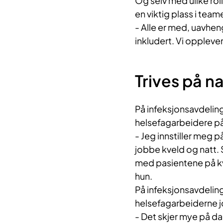
Og selv med ulike roll
en viktig plass i team
- Alle er med, uavheng
inkludert. Vi opplever
Trives på n
På infeksjonsavdelin
helsefagarbeidere på 
- Jeg innstiller meg p
jobbe kveld og natt. 
med pasientene på kve
hun.
På infeksjonsavdelin
helsefagarbeiderne jo
- Det skjer mye på d