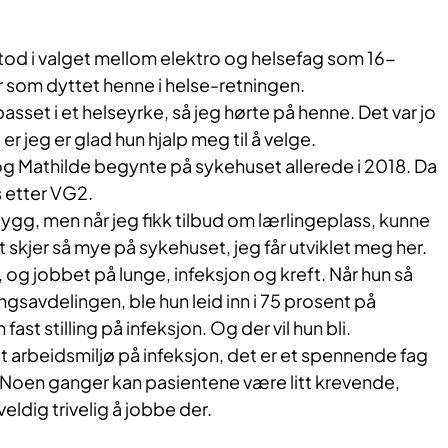
tod i valget mellom elektro og helsefag som 16-
r som dyttet henne i helse-retningen.
sset i et helseyrke, så jeg hørte på henne. Det var jo
g er jeg er glad hun hjalp meg til å velge.
og Mathilde begynte på sykehuset allerede i 2018. Da
s etter VG2.
åbygg, men når jeg fikk tilbud om lærlingeplass, kunne
t skjer så mye på sykehuset, jeg får utviklet meg her.
 og jobbet på lunge, infeksjon og kreft. Når hun så
gsavdelingen, ble hun leid inn i 75 prosent på
n fast stilling på infeksjon. Og der vil hun bli.
dt arbeidsmiljø på infeksjon, det er et spennende fag
. Noen ganger kan pasientene være litt krevende,
veldig trivelig å jobbe der.