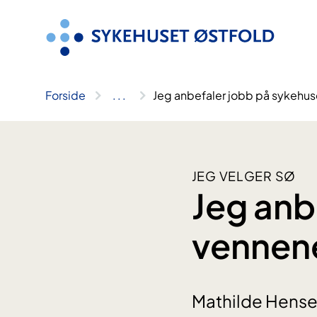
Hopp
til
innhold
Forside
..
.
Jeg anbefaler jobb på sykehus
JEG VELGER SØ
Jeg anb
vennen
Mathilde Hensel