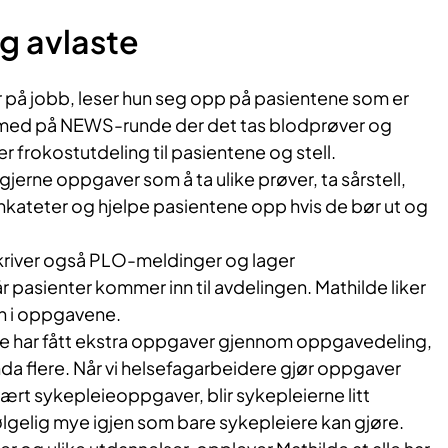
og avlaste
på jobb, leser hun seg opp på pasientene som er
r med på NEWS-runde der det tas blodprøver og
r frokostutdeling til pasientene og stell.
g gjerne oppgaver som å ta ulike prøver, ta sårstell,
rinkateter og hjelpe pasientene opp hvis de bør ut og
kriver også PLO-meldinger og lager
 pasienter kommer inn til avdelingen. Mathilde liker
on i oppgavene.
re har fått ekstra oppgaver gjennom oppgavedeling,
enda flere. Når vi helsefagarbeidere gjør oppgaver
vært sykepleieoppgaver, blir sykepleierne litt
følgelig mye igjen som bare sykepleiere kan gjøre.