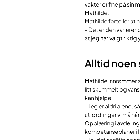
vakter er fine på sin m
Mathilde.
Mathilde forteller at 
- Det er den varieren
at jeg har valgt riktig 
Alltid noen 
Mathilde innrømmer at 
litt skummelt og vans
kan hjelpe.
- Jeg er aldri alene, s
utfordringer vi må hånd
Opplæring i avdeling
kompetanseplaner i 
- Ja, det er alltid no