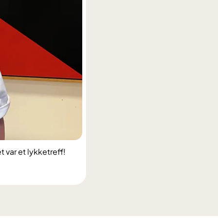
 var et lykketreff!