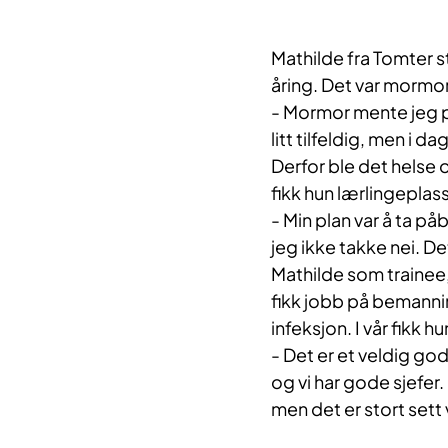
Mathilde fra Tomter s
åring. Det var mormo
- Mormor mente jeg pa
litt tilfeldig, men i da
Derfor ble det helse 
fikk hun lærlingeplas
- Min plan var å ta p
jeg ikke takke nei. De
Mathilde som trainee,
fikk jobb på bemannin
infeksjon. I vår fikk hu
- Det er et veldig go
og vi har gode sjefer
men det er stort sett 