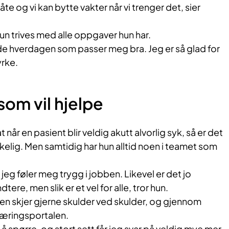
åte og vi kan bytte vakter når vi trenger det, sier
hun trives med alle oppgaver hun har.
de hverdagen som passer meg bra. Jeg er så glad for
yrke.
som vil hjelpe
når en pasient blir veldig akutt alvorlig syk, så er det
kelig. Men samtidig har hun alltid noen i teamet som
å jeg føler meg trygg i jobben. Likevel er det jo
tere, men slik er et vel for alle, tror hun.
en skjer gjerne skulder ved skulder, og gjennom
læringsportalen.
en å spørre, og stort sett får jeg svar på veldig mye mer