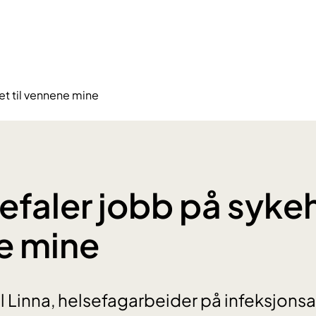
et til vennene mine
efaler jobb på sykeh
e mine
 Linna, helsefagarbeider på infeksjonsa