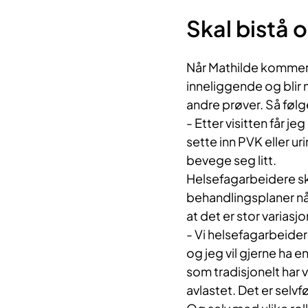
Skal bistå 
Når Mathilde kommer 
inneliggende og bli
andre prøver. Så følge
- Etter visitten får je
sette inn PVK eller u
bevege seg litt.
Helsefagarbeidere s
behandlingsplaner når
at det er stor variasj
- Vi helsefagarbeide
og jeg vil gjerne ha 
som tradisjonelt har 
avlastet. Det er selv