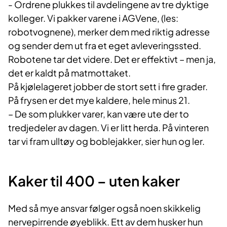
- Ordrene plukkes til avdelingene av tre dyktige
kolleger. Vi pakker varene i AGVene, (les:
robotvognene), merker dem med riktig adresse
og sender dem ut fra et eget avleveringssted.
Robotene tar det videre. Det er effektivt – men ja,
det er kaldt på matmottaket.
På kjølelageret jobber de stort sett i fire grader.
På frysen er det mye kaldere, hele minus 21.
– De som plukker varer, kan være ute der to
tredjedeler av dagen. Vi er litt herda. På vinteren
tar vi fram ulltøy og boblejakker, sier hun og ler.
Kaker til 400 – uten kaker
Med så mye ansvar følger også noen skikkelig
nervepirrende øyeblikk. Ett av dem husker hun