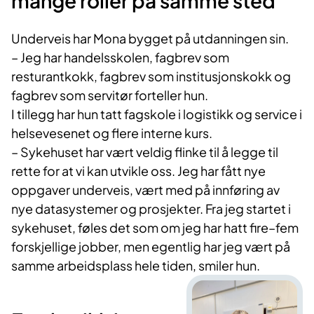
mange roller på samme sted
Underveis har Mona bygget på utdanningen sin.
– Jeg har handelsskolen, fagbrev som
resturantkokk, fagbrev som institusjonskokk og
fagbrev som servitør forteller hun.
I tillegg har hun tatt fagskole i logistikk og service i
helsevesenet og flere interne kurs.
– Sykehuset har vært veldig flinke til å legge til
rette for at vi kan utvikle oss. Jeg har fått nye
oppgaver underveis, vært med på innføring av
nye datasystemer og prosjekter. Fra jeg startet i
sykehuset, føles det som om jeg har hatt fire–fem
forskjellige jobber, men egentlig har jeg vært på
samme arbeidsplass hele tiden, smiler hun.