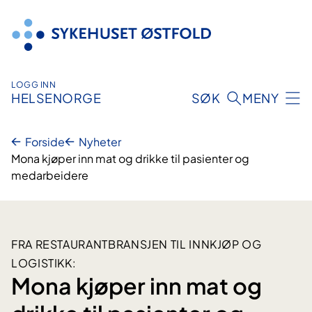
Hopp
til
innhold
LOGG INN
HELSENORGE
SØK
MENY
Forside
Nyheter
Mona kjøper inn mat og drikke til pasienter og
medarbeidere
FRA RESTAURANTBRANSJEN TIL INNKJØP OG
LOGISTIKK:
Mona kjøper inn mat og