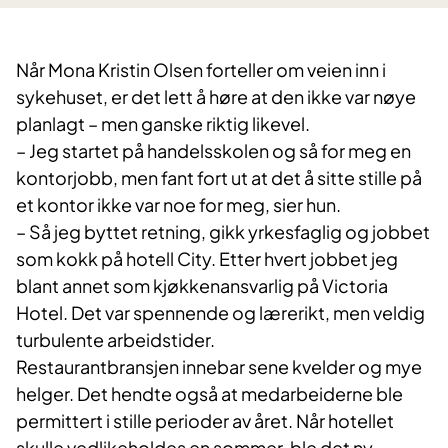
Når Mona Kristin Olsen forteller om veien inn i
sykehuset, er det lett å høre at den ikke var nøye
planlagt – men ganske riktig likevel.
– Jeg startet på handelsskolen og så for meg en
kontorjobb, men fant fort ut at det å sitte stille på
et kontor ikke var noe for meg, sier hun.
– Så jeg byttet retning, gikk yrkesfaglig og jobbet
som kokk på hotell City. Etter hvert jobbet jeg
blant annet som kjøkkenansvarlig på Victoria
Hotel. Det var spennende og lærerikt, men veldig
turbulente arbeidstider.
Restaurantbransjen innebar sene kvelder og mye
helger. Det hendte også at medarbeiderne ble
permittert i stille perioder av året. Når hotellet
skulle vedlikeholdes en sommer, ble det ny