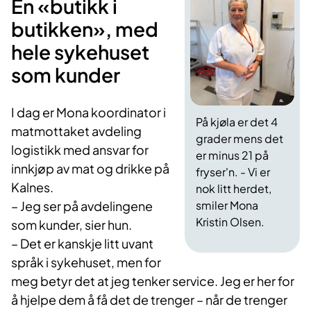
En «butikk i
butikken», med
hele sykehuset
som kunder
I dag er Mona koordinator i
På kjøla er det 4
matmottaket avdeling
grader mens det
logistikk med ansvar for
er minus 21 på
innkjøp av mat og drikke på
fryser'n. - Vi er
Kalnes.
nok litt herdet,
– Jeg ser på avdelingene
smiler Mona
Kristin Olsen.
som kunder, sier hun.
– Det er kanskje litt uvant
språk i sykehuset, men for
meg betyr det at jeg tenker service. Jeg er her for
å hjelpe dem å få det de trenger – når de trenger