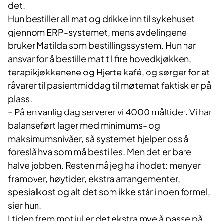
det.
Hun bestiller all mat og drikke inn til sykehuset
gjennom ERP-systemet, mens avdelingene
bruker Matilda som bestillingssystem. Hun har
ansvar for å bestille mat til fire hovedkjøkken,
terapikjøkkenene og Hjerte kafé, og sørger for at
råvarer til pasientmiddag til møtemat faktisk er på
plass.
– På en vanlig dag serverer vi 4000 måltider. Vi har
balanseført lager med minimums- og
maksimumsnivåer, så systemet hjelper oss å
foreslå hva som må bestilles. Men det er bare
halve jobben. Resten må jeg ha i hodet: menyer
framover, høytider, ekstra arrangementer,
spesialkost og alt det som ikke står i noen formel,
sier hun.
I tiden frem mot jul er det ekstra mye å passe på.