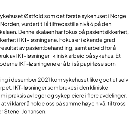
 Sykehuset Østfold som det første sykehuset i Norge
Norden, vurdert til å tilfredsstille nivå 6 på den
laen. Denne skalaen har fokus på pasientsikkerhet,
kerhet i IKT-løsningene. Fokus er i økende grad
g resultat av pasientbehandling, samt arbeid for å
uk av IKT-løsninger i klinisk arbeid på sykehus. Et
oderne IKT-løsningene er å bli så papirløse som
ring i desember 2021 kom sykehuset like godt ut selv
rpet. IKT-løsninger som brukes i den kliniske
m i praksis av leger og sykepleiere i flere avdelinger.
v at vi klarer å holde oss på samme høye nivå, til tross
er Stene-Johansen. ​