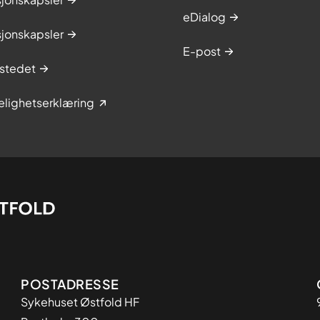
eDialog
sjonskapsler
E-post
stedet
elighetserklæring
Adresse
POSTADRESSE
Sykehuset Østfold HF