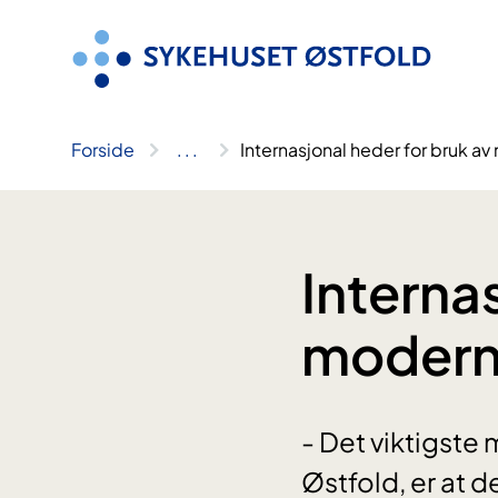
Hopp
til
innhold
Forside
..
.
Internasjonal heder for bruk a
Interna
moderne
- Det viktigste
Østfold, er at de