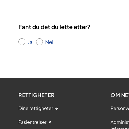
Fant du det du lette etter?
Ja
Nei
RETTIGHETER
OM NE
Dine rettigheter
Personv
Pasientreiser
Adminis
informa