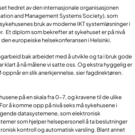
huset hedret av den internasjonale organisasjonen
mation and Management Systems Society), som
 sykehusenes bruk av moderne IKT systemløsninger i
r. Et diplom som bekrefter at sykehuset er på nivå
r den europeiske helsekonferansen i Helsinki.
lagarbeid bak arbeidet med å utvikle og ta i bruk gode
ar klart å nå målene vi satte oss. Og ekstra hyggelig er
Ø oppnår en slik anerkjennelse, sier fagdirektøren.
sene på en skala fra 0-7, og kravene til de ulike
. For å komme opp på nivå seks må sykehusene i
leggende datasystemene, som elektronisk
stemer som hjelper helsepersonell å ta beslutninger
ronisk kontroll og automatisk varsling. Blant annet