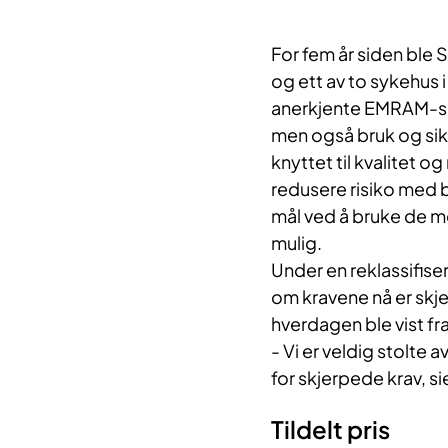
For fem år siden ble
og ett av to sykehus i 
anerkjente EMRAM-ska
men også bruk og sik
knyttet til kvalitet o
redusere risiko med br
mål ved å bruke de m
mulig.​
Under en reklassifise
om kravene nå er skje
hverdagen ble vist fra
- Vi er veldig stolte a
for skjerpede krav, si
Tildelt pris