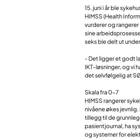
15. juni i år ble syke
HIMSS (Health Infor
vurderer og rangerer
sine arbeidsprosesse
seks ble delt ut unde
- Det ligger et godt 
IKT-løsninger, og vi h
det selvfølgelig at S
S
kala fra 0-7
HIMSS rangerer sykehu
nivåene økes jevnlig
tillegg til de grunn
pasientjournal, ha sy
og systemer for elekt