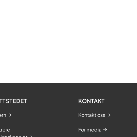
TTSTEDET
KONTAKT
ern
Kontakt oss
trere
For media
sjonskapsler