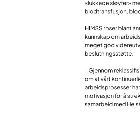
«lukkede sløyfer» me
blodtransfusjon, blod
HIMSS roser blant an
kunnskap om arbeids
meget god videreutvikl
beslutningsstøtte.
- Gjennom reklassifis
om at vårt kontinuerli
arbeidsprosesser har 
motivasjon for å stre
samarbeid med Helse 