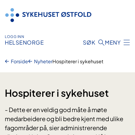
Hopp
til
innhold
LOGG INN
HELSENORGE
SØK
MENY
Forside
Nyheter
Hospiterer i sykehuset
Hospiterer i sykehuset
- Dette er en veldig god måte å møte
medarbeidere og bli bedre kjent med ulike
fagområder på, sier administrerende