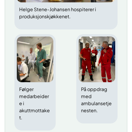
Helge Stene-Johansen hospiterer i
produksjonskjøkkenet.
Følger
På oppdrag
medarbeider
med
e i
ambulansetje
akuttmottake
nesten.
t.